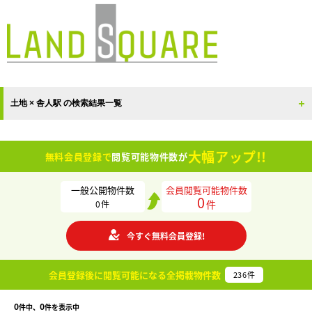
土地 × 舎人駅 の検索結果一覧
大幅アップ!!
無料会員登録で
閲覧可能物件数が
一般公開物件数
会員閲覧可能物件数
0
件
0
件
今すぐ無料会員登録!
会員登録後に閲覧可能になる
全掲載物件数
236
件
0
0
件中、
件を表示中