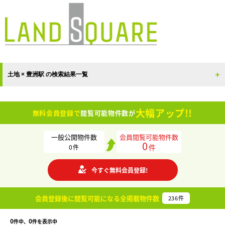
土地 × 豊洲駅 の検索結果一覧
大幅アップ!!
無料会員登録で
閲覧可能物件数が
一般公開物件数
会員閲覧可能物件数
0
件
0
件
今すぐ無料会員登録!
会員登録後に閲覧可能になる
全掲載物件数
236
件
0
0
件中、
件を表示中