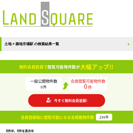
土地 × 築地市場駅 の検索結果一覧
大幅アップ!!
無料会員登録で
閲覧可能物件数が
一般公開物件数
会員閲覧可能物件数
0
件
0
件
今すぐ無料会員登録!
会員登録後に閲覧可能になる
全掲載物件数
236
件
0
0
件中、
件を表示中