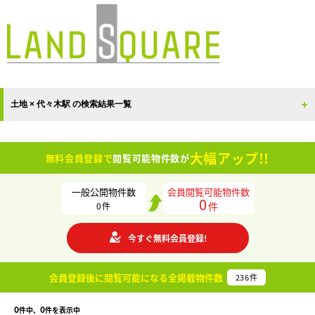
土地 × 代々木駅 の検索結果一覧
大幅アップ!!
無料会員登録で
閲覧可能物件数が
一般公開物件数
会員閲覧可能物件数
0
件
0
件
今すぐ無料会員登録!
会員登録後に閲覧可能になる
全掲載物件数
236
件
0
0
件中、
件を表示中