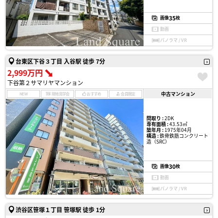
35
画像
枚
動画
パノラマ / VR
台東区下谷３丁目 入谷駅 徒歩 7分
2,999万円
下谷第２サマリヤマンション
中古マンション
NEW
現地見学会
おすすめ
会員限定
間取り :
2DK
専有面積 :
43.53㎡
築年月 :
1975年04月
構造 :
鉄骨鉄筋コンクリート
造（SRC）
30
画像
枚
動画
パノラマ / VR
渋谷区笹塚１丁目 笹塚駅 徒歩 1分