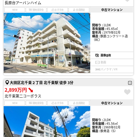
長原台アーバンハイム
中古マンション
NEW
現地見学会
おすすめ
会員限定
間取り :
1LDK
専有面積 :
45.45㎡
築年月 :
1979年02月
構造 :
鉄筋コンクリート造
（RC）
8
画像
枚
動画
パノラマ / VR
大田区北千束２丁目 北千束駅 徒歩 3分
2,899万円
北千束第二コーポラス
中古マンション
NEW
現地見学会
おすすめ
会員限定
間取り :
2LDK
専有面積 :
45.56㎡
築年月 :
1969年02月
構造 :
鉄骨造（S）