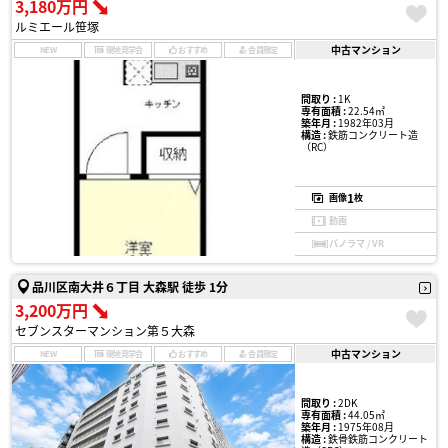
3,180万円
ルミエール笹塚
中古マンション
NEW
現地見学会
おすすめ
会員限定
間取り :
1K
専有面積 :
22.54㎡
築年月 :
1982年03月
構造 :
鉄筋コンクリート造
（RC）
1
画像
枚
動画
パノラマ / VR
品川区南大井６丁目 大森駅 徒歩 1分
3,200万円
セブンスターマンション第５大森
中古マンション
NEW
現地見学会
おすすめ
会員限定
間取り :
2DK
専有面積 :
44.05㎡
築年月 :
1975年08月
構造 :
鉄骨鉄筋コンクリート