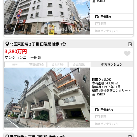
造（SRC）
5
画像
枚
動画
パノラマ / VR
北区東田端２丁目 田端駅 徒歩 7分
3,380万円
マンションニュー田端
中古マンション
NEW
現地見学会
おすすめ
会員限定
間取り :
1LDK
専有面積 :
43.01㎡
築年月 :
1975年04月
構造 :
鉄骨鉄筋コンクリート
造（SRC）
46
画像
枚
動画
パノラマ / VR
港区海岸３丁目 田町駅 徒歩 13分