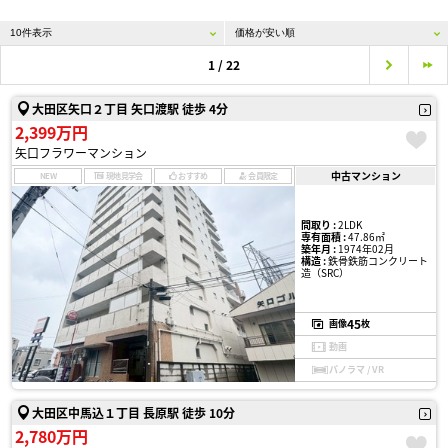
1 / 22
大田区矢口２丁目 矢口渡駅 徒歩 4分
2,399万円
矢口フラワーマンション
中古マンション
NEW
現地見学会
おすすめ
会員限定
間取り :
2LDK
専有面積 :
47.86㎡
築年月 :
1974年02月
構造 :
鉄骨鉄筋コンクリート
造（SRC）
45
画像
枚
動画
パノラマ / VR
大田区中馬込１丁目 長原駅 徒歩 10分
2,780万円