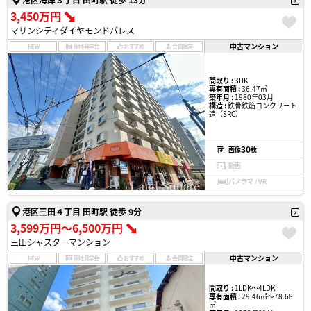
3,450万円
マリンシティダイヤモンドパレス
中古マンション
NEW
現地見学会
おすすめ
会員限定
間取り :
3DK
専有面積 :
36.47㎡
築年月 :
1980年03月
構造 :
鉄骨鉄筋コンクリート
造（SRC）
30
画像
枚
動画
パノラマ / VR
港区三田４丁目 田町駅 徒歩 9分
3,599万円〜6,500万円
三田シャスターマンション
中古マンション
NEW
現地見学会
おすすめ
会員限定
間取り :
1LDK〜4LDK
専有面積 :
29.46㎡〜78.68
㎡