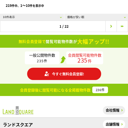
219
1〜10
件中、
件を表示中
1 / 22
大幅アップ!!
無料会員登録で
閲覧可能物件数が
一般公開物件数
会員閲覧可能物件数
235
件
235
件
今すぐ無料会員登録!
会員登録後に閲覧可能になる
全掲載物件数
236
件
会社情報
ランドスクエア
店舗情報