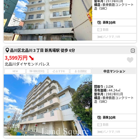
築年月 :
1973年01月
構造 :
鉄骨鉄筋コンクリート
造（SRC）
39
画像
枚
動画
パノラマ / VR
品川区北品川３丁目 新馬場駅 徒歩 6分
3,599万円
北品川ダイヤモンドパレス
中古マンション
NEW
現地見学会
おすすめ
会員限定
間取り :
1LDK
専有面積 :
44.24㎡
築年月 :
1981年01月
構造 :
鉄骨鉄筋コンクリート
造（SRC）
30
画像
枚
動画
パノラマ / VR