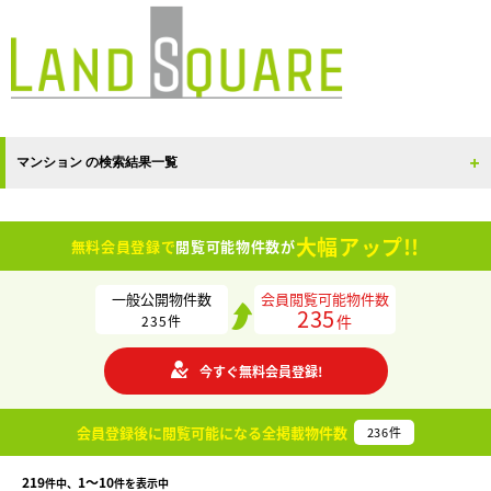
マンション の検索結果一覧
大幅アップ!!
無料会員登録で
閲覧可能物件数が
一般公開物件数
会員閲覧可能物件数
235
件
235
件
今すぐ無料会員登録!
会員登録後に閲覧可能になる
全掲載物件数
236
件
219
1〜10
件中、
件を表示中