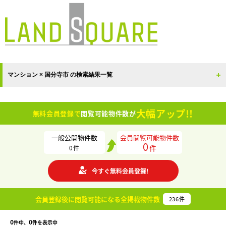
マンション × 国分寺市 の検索結果一覧
大幅アップ!!
無料会員登録で
閲覧可能物件数が
一般公開物件数
会員閲覧可能物件数
0
件
0
件
今すぐ無料会員登録!
会員登録後に閲覧可能になる
全掲載物件数
236
件
0
0
件中、
件を表示中