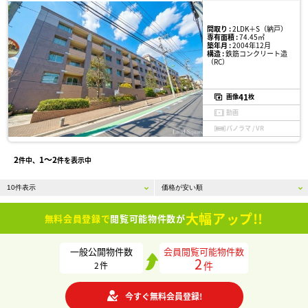
間取り :
2LDK＋S（納戸）
専有面積 :
74.45㎡
築年月 :
2004年12月
構造 :
鉄筋コンクリート造
（RC）
41
画像
枚
動画
パノラマ / VR
2
1〜2
件中、
件を表示中
大幅アップ!!
無料会員登録で
閲覧可能物件数が
一般公開物件数
会員閲覧可能物件数
2
件
2
件
今すぐ無料会員登録!