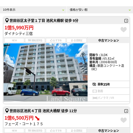
世田谷区太子堂１丁目 池尻大橋駅 徒歩 9分
1億5,990万円
ダイナシティ三宿
中古マンション
NEW
現地見学会
おすすめ
会員限定
間取り :
3LDK
専有面積 :
65.82㎡
築年月 :
2006年08月
構造 :
鉄筋コンクリート造
（RC）
35
画像
枚
動画
パノラマ / VR
世田谷区池尻４丁目 池尻大橋駅 徒歩 11分
1億6,500万円
フェーズ・コート１７５
中古マンション
NEW
現地見学会
おすすめ
会員限定