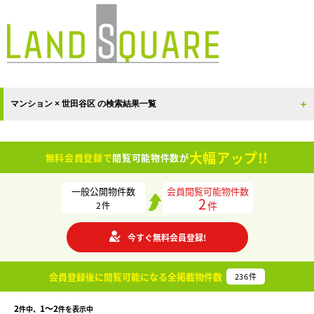
マンション × 世田谷区 の検索結果一覧
大幅アップ!!
無料会員登録で
閲覧可能物件数が
一般公開物件数
会員閲覧可能物件数
2
件
2
件
今すぐ無料会員登録!
会員登録後に閲覧可能になる
全掲載物件数
236
件
2
1〜2
件中、
件を表示中