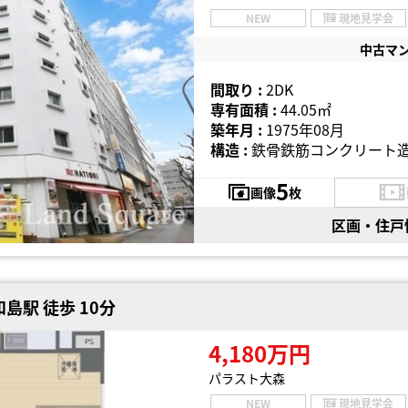
NEW
現地見学会
中古マ
間取り :
2DK
専有面積 :
44.05㎡
築年月 :
1975年08月
構造 :
鉄骨鉄筋コンクリート造
5
画像
枚
区画・住戸
島駅 徒歩 10分
4,180万円
パラスト大森
NEW
現地見学会