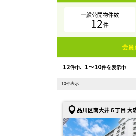
一般公開物件数
12
件
会員
12
1〜10
件中、
件を表示中
品川区南大井６丁目 大森