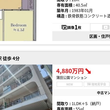
専有面積 :
40.5㎡
築年月 :
1983年01月
構造 :
鉄骨鉄筋コンクリート造
1
画像
枚
区画・住戸
 徒歩 4分
4,880万円
蒲田公園マンション
NEW
現地見学会
中古マ
間取り :
1LDK＋S（納戸）
専有面積 :
55㎡