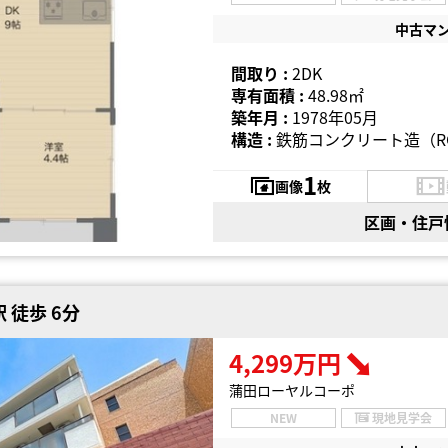
中古マ
間取り :
2DK
専有面積 :
48.98㎡
築年月 :
1978年05月
構造 :
鉄筋コンクリート造（R
1
画像
枚
区画・住戸
 徒歩 6分
4,299万円
蒲田ローヤルコーポ
NEW
現地見学会