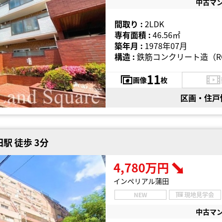
中古マ
間取り :
2LDK
専有面積 :
46.56㎡
築年月 :
1978年07月
構造 :
鉄筋コンクリート造（R
11
画像
枚
区画・住戸
駅 徒歩 3分
4,780万円
インペリアル蒲田
NEW
現地見学会
中古マ