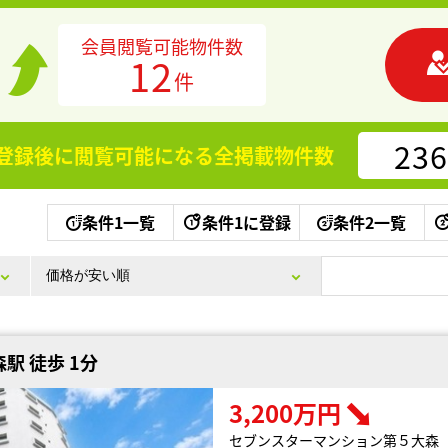
会員閲覧可能物件数
12
件
236
登録後に閲覧可能になる
全掲載物件数
条件1一覧
条件1に登録
条件2一覧
駅 徒歩 1分
3,200万円
セブンスターマンション第５大森