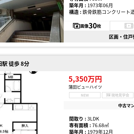
築年月 :
1973年06月
構造 :
鉄骨鉄筋コンクリート造
30
画像
枚
区画・住戸
駅 徒歩 8分
5,350万円
蒲田ビューハイツ
NEW
現地見学会
中古マ
間取り :
3LDK
専有面積 :
76.68㎡
築年月 :
1979年12月