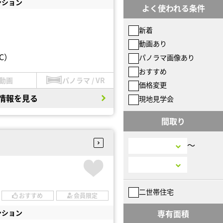
ンション
よく使われる条件
新着
動画あり
C）
パノラマ画像あり
おすすめ
動画
パノラマ / VR
価格変更
情報を見る
現地見学会
間取り
〜
二世帯住宅
おすすめ
会員限定
ンション
専有面積