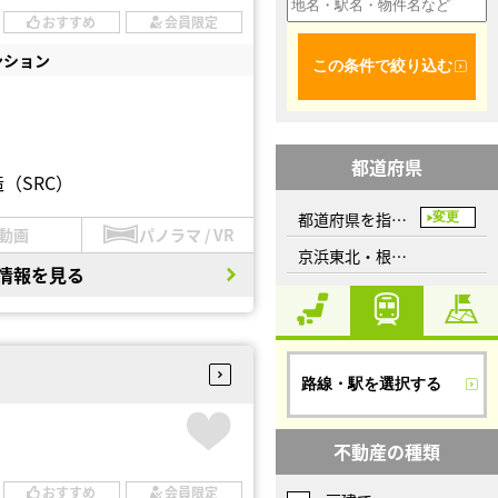
おすすめ
会員限定
ンション
この条件で絞り込む
都道府県
（SRC）
都道府県を指定してください
変更
動画
パノラマ / VR
京浜東北・根岸線
情報を見る
路線・駅を選択する
不動産の種類
おすすめ
会員限定