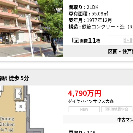
間取り :
2LDK
専有面積 :
55.08㎡
築年月 :
1977年12月
構造 :
鉄筋コンクリート造（R
11
画像
枚
区画・住戸
駅 徒歩 5分
4,790万円
ダイヤハイツサウス大森
NEW
現地見学会
中古マ
間取り :
2DK