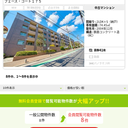
フェーズ・コート１７５
中古マンション
NEW
現地見学会
おすすめ
会員限定
間取り :
2LDK＋S（納戸）
専有面積 :
74.45㎡
築年月 :
2004年12月
構造 :
鉄筋コンクリート造
（RC）
41
画像
枚
動画
パノラマ / VR
8
1〜8
件中、
件を表示中
大幅アップ!!
無料会員登録で
閲覧可能物件数が
一般公開物件数
会員閲覧可能物件数
8
件
8
件