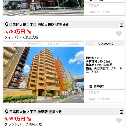
動画
パノラマ / VR
目黒区大橋１丁目 池尻大橋駅 徒歩 6分
5,780万円
ダイアパレス池尻大橋
中古マンション
NEW
現地見学会
おすすめ
会員限定
間取り :
1LDK
専有面積 :
40.05㎡
築年月 :
1985年06月
構造 :
鉄骨鉄筋コンクリート
造（SRC）
6
画像
枚
動画
パノラマ / VR
目黒区大橋２丁目 神泉駅 徒歩 9分
6,599万円
グランドパーク池尻大橋