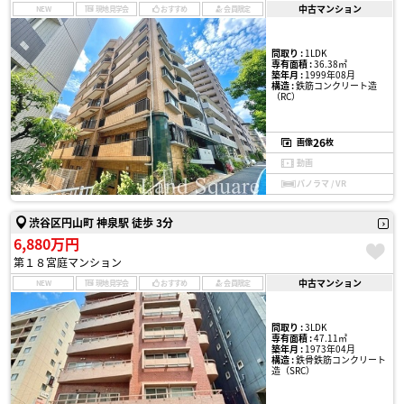
中古マンション
NEW
現地見学会
おすすめ
会員限定
間取り :
1LDK
専有面積 :
36.38㎡
築年月 :
1999年08月
構造 :
鉄筋コンクリート造
（RC）
26
画像
枚
動画
パノラマ / VR
渋谷区円山町 神泉駅 徒歩 3分
6,880万円
第１８宮庭マンション
中古マンション
NEW
現地見学会
おすすめ
会員限定
間取り :
3LDK
専有面積 :
47.11㎡
築年月 :
1973年04月
構造 :
鉄骨鉄筋コンクリート
造（SRC）