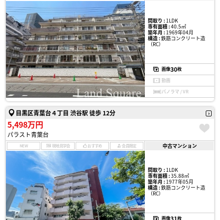
間取り :
1LDK
専有面積 :
40.5㎡
築年月 :
1969年04月
構造 :
鉄筋コンクリート造
（RC）
30
画像
枚
動画
パノラマ / VR
目黒区青葉台４丁目 渋谷駅 徒歩 12分
5,498万円
パラスト青葉台
中古マンション
NEW
現地見学会
おすすめ
会員限定
間取り :
1LDK
専有面積 :
35.88㎡
築年月 :
1977年05月
構造 :
鉄筋コンクリート造
（RC）
31
画像
枚