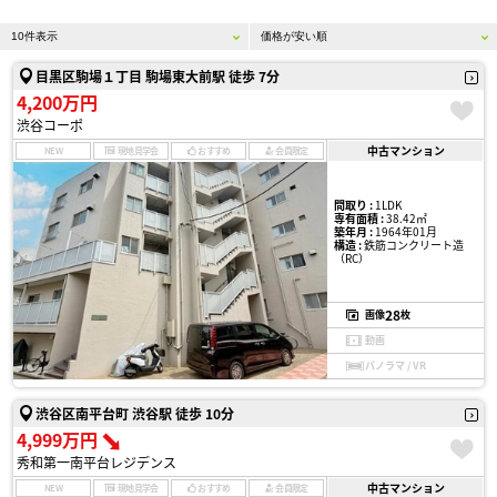
目黒区駒場１丁目 駒場東大前駅 徒歩 7分
4,200万円
渋谷コーポ
中古マンション
NEW
現地見学会
おすすめ
会員限定
間取り :
1LDK
専有面積 :
38.42㎡
築年月 :
1964年01月
構造 :
鉄筋コンクリート造
（RC）
28
画像
枚
動画
パノラマ / VR
渋谷区南平台町 渋谷駅 徒歩 10分
4,999万円
秀和第一南平台レジデンス
中古マンション
NEW
現地見学会
おすすめ
会員限定