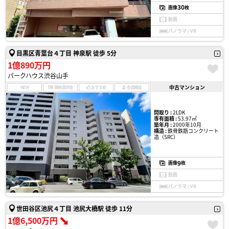
30
画像
枚
動画
パノラマ / VR
目黒区青葉台４丁目 神泉駅 徒歩 5分
1億890万円
パークハウス渋谷山手
中古マンション
NEW
現地見学会
おすすめ
会員限定
間取り :
2LDK
専有面積 :
53.97㎡
築年月 :
2000年10月
構造 :
鉄骨鉄筋コンクリート
造（SRC）
9
画像
枚
動画
パノラマ / VR
世田谷区池尻４丁目 池尻大橋駅 徒歩 11分
1億6,500万円