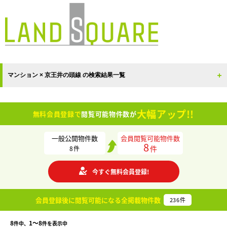
マンション × 京王井の頭線 の検索結果一覧
大幅アップ!!
無料会員登録で
閲覧可能物件数が
一般公開物件数
会員閲覧可能物件数
8
件
8
件
今すぐ無料会員登録!
会員登録後に閲覧可能になる
全掲載物件数
236
件
8
1〜8
件中、
件を表示中