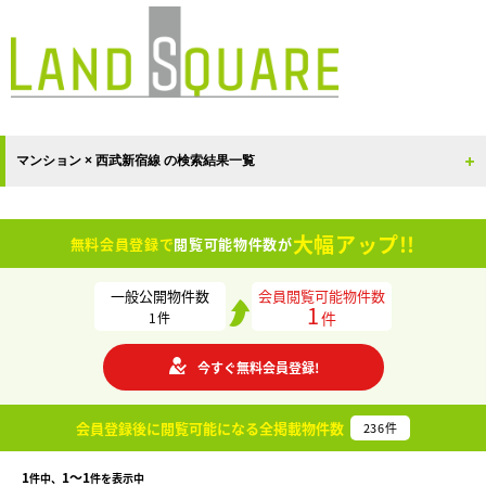
マンション × 西武新宿線 の検索結果一覧
大幅アップ!!
無料会員登録で
閲覧可能物件数が
一般公開物件数
会員閲覧可能物件数
1
件
1
件
今すぐ無料会員登録!
会員登録後に閲覧可能になる
全掲載物件数
236
件
1
1〜1
件中、
件を表示中