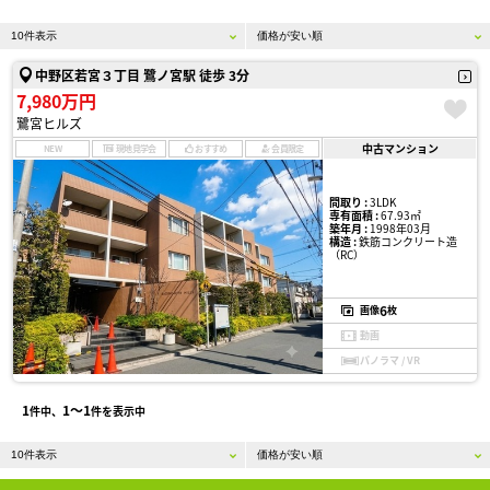
中野区若宮３丁目 鷺ノ宮駅 徒歩 3分
7,980万円
鷺宮ヒルズ
中古マンション
NEW
現地見学会
おすすめ
会員限定
間取り :
3LDK
専有面積 :
67.93㎡
築年月 :
1998年03月
構造 :
鉄筋コンクリート造
（RC）
6
画像
枚
動画
パノラマ / VR
1
1〜1
件中、
件を表示中