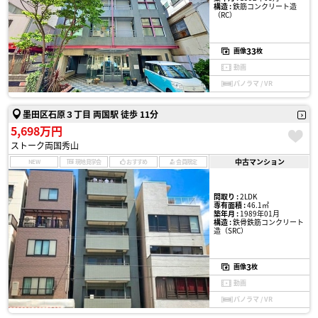
構造 :
鉄筋コンクリート造
（RC）
33
画像
枚
動画
パノラマ / VR
墨田区石原３丁目 両国駅 徒歩 11分
5,698万円
ストーク両国秀山
中古マンション
NEW
現地見学会
おすすめ
会員限定
間取り :
2LDK
専有面積 :
46.1㎡
築年月 :
1989年01月
構造 :
鉄骨鉄筋コンクリート
造（SRC）
3
画像
枚
動画
パノラマ / VR