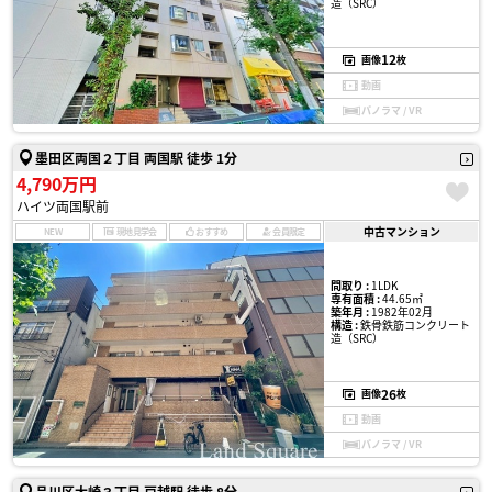
造（SRC）
12
画像
枚
動画
パノラマ / VR
墨田区両国２丁目 両国駅 徒歩 1分
4,790万円
ハイツ両国駅前
中古マンション
NEW
現地見学会
おすすめ
会員限定
間取り :
1LDK
専有面積 :
44.65㎡
築年月 :
1982年02月
構造 :
鉄骨鉄筋コンクリート
造（SRC）
26
画像
枚
動画
パノラマ / VR
品川区大崎３丁目 戸越駅 徒歩 8分