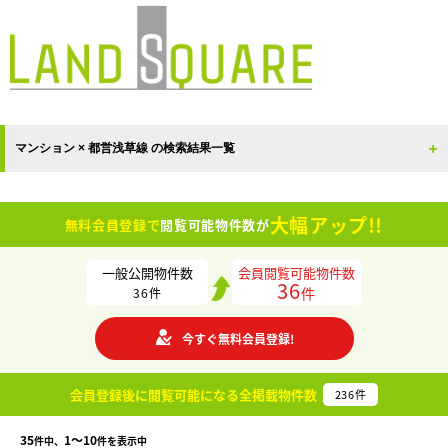
マンション × 都営浅草線 の検索結果一覧
大幅アップ!!
無料会員登録で
閲覧可能物件数が
一般公開物件数
会員閲覧可能物件数
36
件
36
件
今すぐ無料会員登録!
会員登録後に閲覧可能になる
全掲載物件数
236
件
35
1〜10
件中、
件を表示中