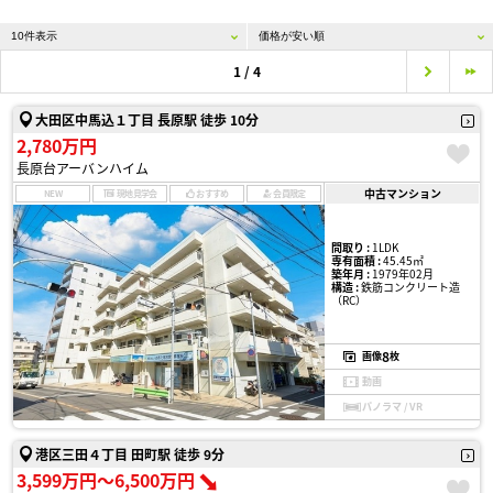
1 / 4
大田区中馬込１丁目 長原駅 徒歩 10分
2,780万円
長原台アーバンハイム
中古マンション
NEW
現地見学会
おすすめ
会員限定
間取り :
1LDK
専有面積 :
45.45㎡
築年月 :
1979年02月
構造 :
鉄筋コンクリート造
（RC）
8
画像
枚
動画
パノラマ / VR
港区三田４丁目 田町駅 徒歩 9分
3,599万円〜6,500万円