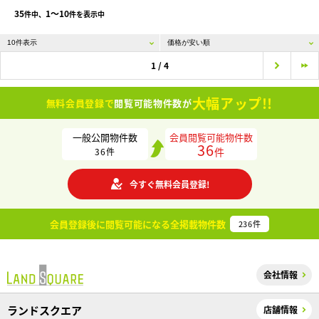
35
1〜10
件中、
件を表示中
1 / 4
大幅アップ!!
無料会員登録で
閲覧可能物件数が
一般公開物件数
会員閲覧可能物件数
36
件
36
件
今すぐ無料会員登録!
会員登録後に閲覧可能になる
全掲載物件数
236
件
会社情報
ランドスクエア
店舗情報