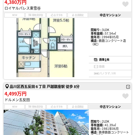
4,380万円
ロイヤルパレス東雪谷
中古マンション
NEW
現地見学会
おすすめ
会員限定
間取り :
3LDK
専有面積 :
57.54㎡
築年月 :
1994年05月
構造 :
鉄筋コンクリート造
（RC）
1
画像
枚
動画
パノラマ / VR
品川区西五反田６丁目 戸越銀座駅 徒歩 8分
4,499万円
ドルメン五反田
中古マンション
NEW
現地見学会
おすすめ
会員限定
間取り :
2LDK
専有面積 :
41.39㎡
築年月 :
1981年06月
構造 :
鉄骨鉄筋コンクリート