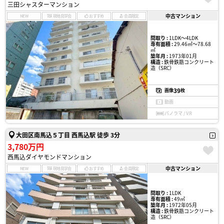
三田シャスターマンション
中古マンション
NEW
現地見学会
おすすめ
会員限定
間取り :
1LDK〜4LDK
専有面積 :
29.46㎡〜78.68
㎡
築年月 :
1973年01月
構造 :
鉄骨鉄筋コンクリート
造（SRC）
39
画像
枚
動画
パノラマ / VR
大田区南馬込５丁目 西馬込駅 徒歩 3分
3,780万円
西馬込ダイヤモンドマンション
中古マンション
NEW
現地見学会
おすすめ
会員限定
間取り :
1LDK
専有面積 :
49㎡
築年月 :
1972年05月
構造 :
鉄骨鉄筋コンクリート
造（SRC）