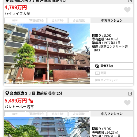
4,799万円
ハイライフ大崎
中古マンション
NEW
現地見学会
おすすめ
会員限定
間取り :
1LDK
専有面積 :
44.83㎡
築年月 :
1977年11月
構造 :
鉄筋コンクリート造
（RC）
32
画像
枚
動画
パノラマ / VR
台東区寿３丁目 蔵前駅 徒歩 2分
5,499万円
パレトーホー浅草
中古マンション
NEW
現地見学会
おすすめ
会員限定
間取り :
2LDK
専有面積 :
54.27㎡
築年月 :
1992年08月