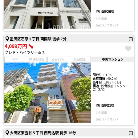
29
画像
枚
動画
パノラマ / VR
墨田区石原２丁目 両国駅 徒歩 7分
4,099万円
クレド・ハイツリー両国
中古マンション
NEW
現地見学会
おすすめ
会員限定
間取り :
1LDK
専有面積 :
40.2㎡
築年月 :
1988年01月
構造 :
鉄骨鉄筋コンクリート
造（SRC）
31
画像
枚
動画
パノラマ / VR
大田区東雪谷５丁目 西馬込駅 徒歩 16分