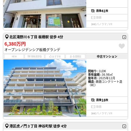
41
画像
枚
動画
パノラマ / VR
北区滝野川６丁目 板橋駅 徒歩 4分
6,380万円
オープンレジデンシア板橋グランデ
中古マンション
NEW
現地見学会
おすすめ
会員限定
間取り :
1LDK
専有面積 :
36.98㎡
築年月 :
2025年12月
構造 :
鉄筋コンクリート造
（RC）
18
画像
枚
動画
パノラマ / VR
港区虎ノ門３丁目 神谷町駅 徒歩 4分