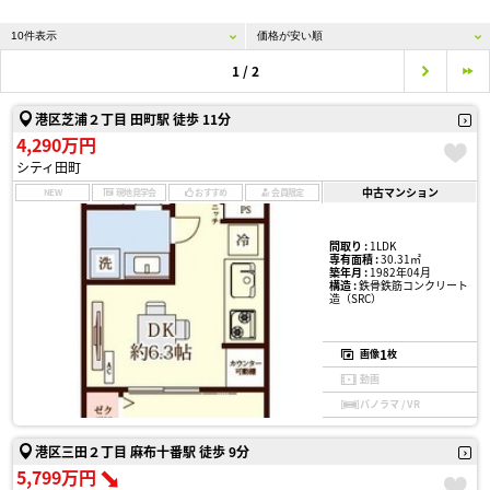
1 / 2
港区芝浦２丁目 田町駅 徒歩 11分
4,290万円
シティ田町
中古マンション
NEW
現地見学会
おすすめ
会員限定
間取り :
1LDK
専有面積 :
30.31㎡
築年月 :
1982年04月
構造 :
鉄骨鉄筋コンクリート
造（SRC）
1
画像
枚
動画
パノラマ / VR
港区三田２丁目 麻布十番駅 徒歩 9分
5,799万円