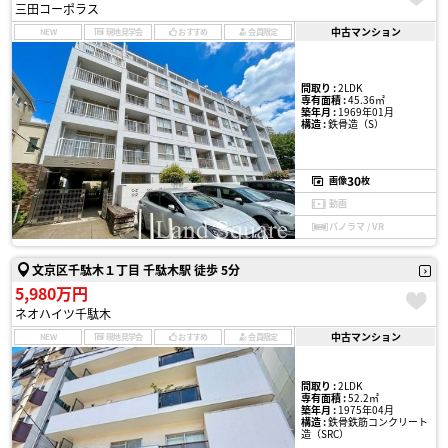
三田コーポラス
中古マンション
NEW
現地見学会
おすすめ
会員限定
間取り :
2LDK
専有面積 :
45.36㎡
築年月 :
1969年01月
構造 :
鉄骨造（S）
30
画像
枚
動画
パノラマ / VR
文京区千駄木１丁目 千駄木駅 徒歩 5分
5,980万円
ネオハイツ千駄木
中古マンション
NEW
現地見学会
おすすめ
会員限定
間取り :
2LDK
専有面積 :
52.2㎡
築年月 :
1975年04月
構造 :
鉄骨鉄筋コンクリート
造（SRC）