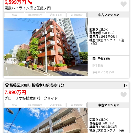
6,599万円
東武ハイライン第２芝虎ノ門
中古マンション
NEW
現地見学会
おすすめ
会員限定
間取り :
2LDK
専有面積 :
50.49㎡
築年月 :
1981年06月
構造 :
鉄筋コンクリート造
（RC）
33
画像
枚
動画
パノラマ / VR
板橋区氷川町 板橋本町駅 徒歩 8分
7,990万円
グローリオ板橋本町パークサイド
中古マンション
NEW
現地見学会
おすすめ
会員限定
間取り :
3LDK
専有面積 :
68.39㎡
築年月 :
2002年03月
構造 :
鉄筋コンクリート造