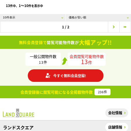
13
1〜10
件中、
件を表示中
1 / 2
大幅アップ!!
無料会員登録で
閲覧可能物件数が
一般公開物件数
会員閲覧可能物件数
13
件
13
件
今すぐ無料会員登録!
会員登録後に閲覧可能になる
全掲載物件数
236
件
会社情報
ランドスクエア
店舗情報