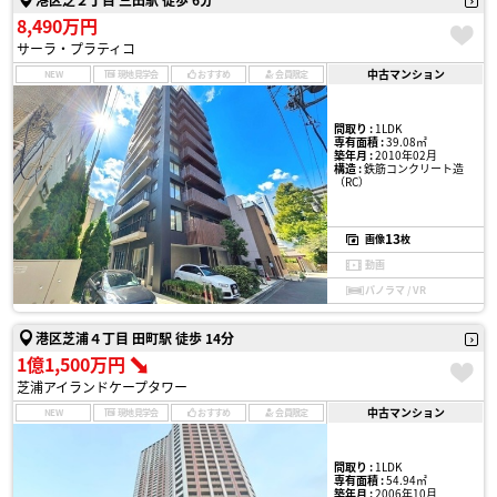
8,490万円
サーラ・プラティコ
中古マンション
NEW
現地見学会
おすすめ
会員限定
間取り :
1LDK
専有面積 :
39.08㎡
築年月 :
2010年02月
構造 :
鉄筋コンクリート造
（RC）
13
画像
枚
動画
パノラマ / VR
港区芝浦４丁目 田町駅 徒歩 14分
1億1,500万円
芝浦アイランドケープタワー
中古マンション
NEW
現地見学会
おすすめ
会員限定
間取り :
1LDK
専有面積 :
54.94㎡
築年月 :
2006年10月