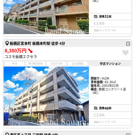
（RC）
31
画像
枚
動画
パノラマ / VR
板橋区宮本町 板橋本町駅 徒歩 4分
8,380万円
コスモ板橋エクセラ
中古マンション
NEW
現地見学会
おすすめ
会員限定
間取り :
4LDK
専有面積 :
82.36㎡
築年月 :
2002年02月
構造 :
鉄筋コンクリート造
（RC）
46
画像
枚
動画
パノラマ / VR
港区芝２丁目 三田駅 徒歩 6分