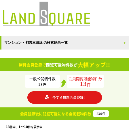
マンション × 都営三田線 の検索結果一覧
大幅アップ!!
無料会員登録で
閲覧可能物件数が
一般公開物件数
会員閲覧可能物件数
13
件
13
件
今すぐ無料会員登録!
会員登録後に閲覧可能になる
全掲載物件数
236
件
13
1〜10
件中、
件を表示中