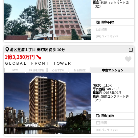
構造 :
鉄筋コンクリート造
（RC）
44
画像
枚
動画
パノラマ / VR
港区芝浦１丁目 田町駅 徒歩 10分
1億3,280万円
ＧＬＯＢＡＬ ＦＲＯＮＴ ＴＯＷＥＲ
中古マンション
NEW
現地見学会
おすすめ
会員限定
間取り :
1LDK
専有面積 :
48.23㎡
築年月 :
2015年09月
構造 :
鉄筋コンクリート造
（RC）
10
画像
枚
動画
パノラマ / VR