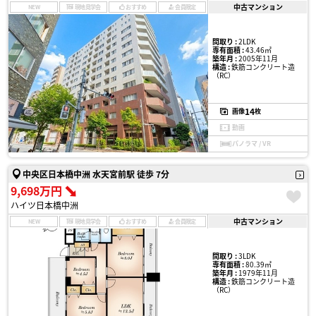
中古マンション
NEW
現地見学会
おすすめ
会員限定
間取り :
2LDK
専有面積 :
43.46㎡
築年月 :
2005年11月
構造 :
鉄筋コンクリート造
（RC）
14
画像
枚
動画
パノラマ / VR
中央区日本橋中洲 水天宮前駅 徒歩 7分
9,698万円
ハイツ日本橋中洲
中古マンション
NEW
現地見学会
おすすめ
会員限定
間取り :
3LDK
専有面積 :
80.39㎡
築年月 :
1979年11月
構造 :
鉄筋コンクリート造
（RC）