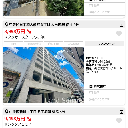
動画
パノラマ / VR
中央区日本橋人形町３丁目 人形町駅 徒歩 4分
8,998万円
スタジオ・スクエア人形町
中古マンション
NEW
現地見学会
おすすめ
会員限定
間取り :
1LDK
専有面積 :
44.65㎡
築年月 :
2002年04月
構造 :
鉄骨鉄筋コンクリート
造（SRC）
29
画像
枚
動画
パノラマ / VR
中央区新川１丁目 八丁堀駅 徒歩 5分
9,498万円
サンクタス１２７