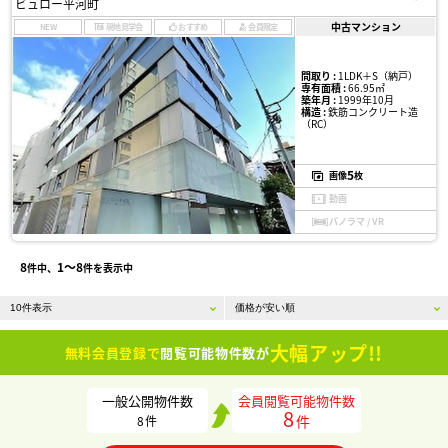
ビュロー平河町
中古マンション
NEW
現地見学会
おすすめ
会員限定
間取り :
1LDK＋S（納戸）
専有面積 :
66.95㎡
築年月 :
1999年10月
構造 :
鉄筋コンクリート造
（RC）
5
画像
枚
動画
パノラマ / VR
8
1〜8
件中、
件を表示中
大幅アップ!!
無料会員登録で
閲覧可能物件数が
一般公開物件数
会員閲覧可能物件数
8
件
8
件