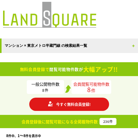
マンション × 東京メトロ半蔵門線 の検索結果一覧
大幅アップ!!
無料会員登録で
閲覧可能物件数が
一般公開物件数
会員閲覧可能物件数
8
件
8
件
今すぐ無料会員登録!
会員登録後に閲覧可能になる
全掲載物件数
236
件
8
1〜8
件中、
件を表示中