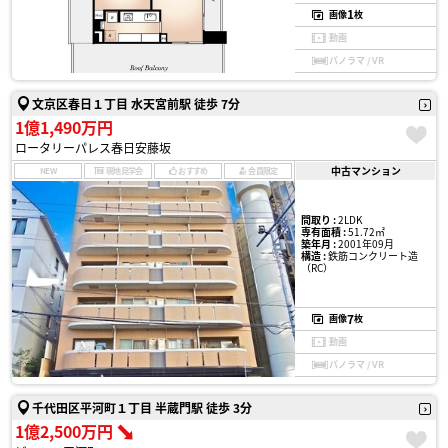
1
画像
枚
動画
パノラマ / VR
文京区春日１丁目 水天宮前駅 徒歩 7分
1億1,490万円
ロータリーパレス春日安藤坂
中古マンション
NEW
現地見学会
おすすめ
会員限定
間取り :
2LDK
専有面積 :
51.72㎡
築年月 :
2001年09月
構造 :
鉄筋コンクリート造
（RC）
7
画像
枚
動画
パノラマ / VR
千代田区平河町１丁目 半蔵門駅 徒歩 3分
1億2,500万円