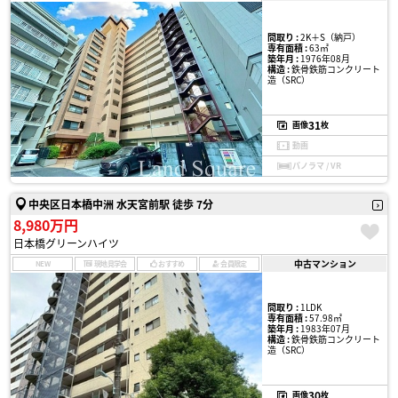
間取り :
2K＋S（納戸）
専有面積 :
63㎡
築年月 :
1976年08月
構造 :
鉄骨鉄筋コンクリート
造（SRC）
31
画像
枚
動画
パノラマ / VR
中央区日本橋中洲 水天宮前駅 徒歩 7分
8,980万円
日本橋グリーンハイツ
中古マンション
NEW
現地見学会
おすすめ
会員限定
間取り :
1LDK
専有面積 :
57.98㎡
築年月 :
1983年07月
構造 :
鉄骨鉄筋コンクリート
造（SRC）
30
画像
枚