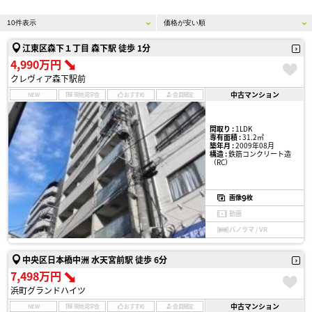
江東区森下１丁目 森下駅 徒歩 1分
4,990万円
クレヴィア森下駅前
中古マンション
NEW
現地見学会
おすすめ
会員限定
間取り :
1LDK
専有面積 :
31.2㎡
築年月 :
2009年08月
構造 :
鉄筋コンクリート造
（RC）
9
画像
枚
動画
パノラマ / VR
中央区日本橋中洲 水天宮前駅 徒歩 6分
7,498万円
浜町グランドハイツ
中古マンション
NEW
現地見学会
おすすめ
会員限定