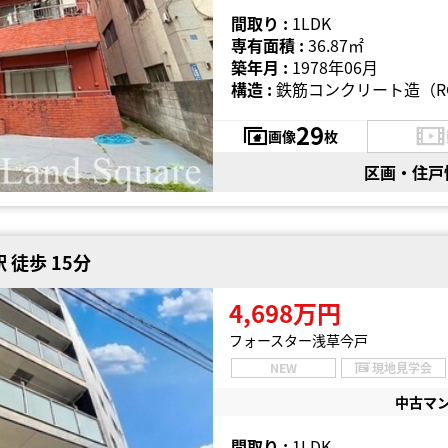
間取り :
1LDK
専有面積 :
36.87㎡
築年月 :
1978年06月
構造 :
鉄筋コンクリート造（R
29
画像
枚
区画・住戸
 徒歩 15分
4,698万円
フォースター浅草今戸
NEW
現地見学会
中古マ
間取り :
1LDK