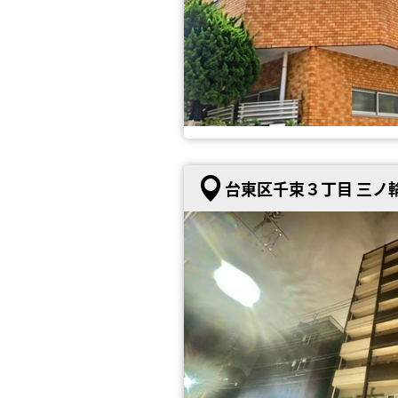
台東区千束３丁目 三ノ輪