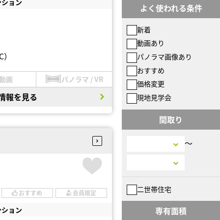
ンション
よく使われる条件
新着
動画あり
C）
パノラマ画像あり
おすすめ
動画
パノラマ / VR
価格変更
情報を見る
現地見学会
間取り
〜
二世帯住宅
おすすめ
会員限定
ンション
専有面積