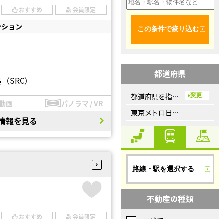
おすすめ
会員限定
ンション
この条件で絞り込む
都道府県
（SRC）
都道府県を指定してください
変更
動画
パノラマ / VR
東京メトロ日比谷線
情報を見る
路線・駅を選択する
不動産の種類
おすすめ
会員限定