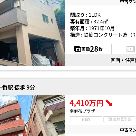
中古マ
間取り :
1LDK
専有面積 :
32.4㎡
築年月 :
1971年10月
構造 :
鉄筋コンクリート造（R
28
画像
枚
区画・住戸
番駅 徒歩 9分
4,410万円
南麻布プラザ
NEW
現地見学会
中古マ