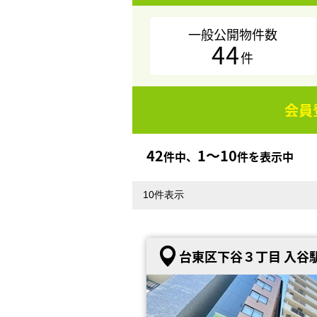
一般公開物件数
44
件
会員
42
1〜10
件中、
件を表示中
台東区下谷３丁目 入谷駅