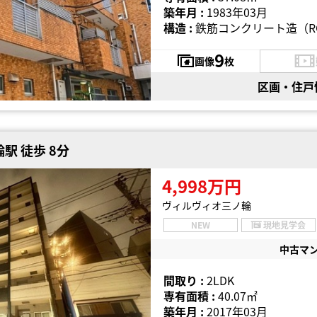
築年月 :
1983年03月
構造 :
鉄筋コンクリート造（R
9
画像
枚
区画・住戸
駅 徒歩 8分
4,998万円
ヴィルヴィオ三ノ輪
NEW
現地見学会
中古マ
間取り :
2LDK
専有面積 :
40.07㎡
築年月 :
2017年03月