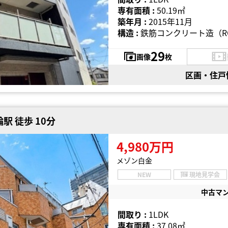
専有面積 :
50.19㎡
築年月 :
2015年11月
構造 :
鉄筋コンクリート造（R
29
画像
枚
区画・住戸
駅 徒歩 10分
4,980万円
メゾン白金
NEW
現地見学会
中古マ
間取り :
1LDK
専有面積 :
37.08㎡