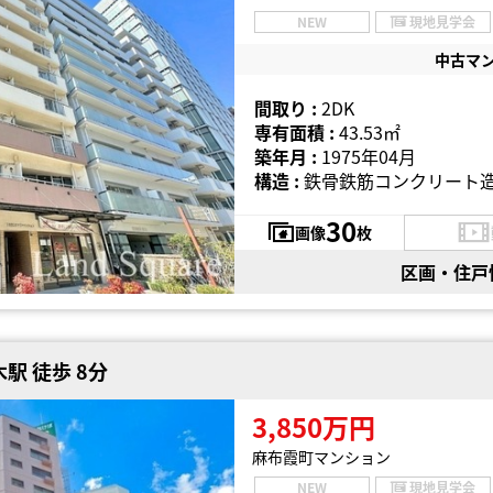
NEW
現地見学会
中古マ
間取り :
2DK
専有面積 :
43.53㎡
築年月 :
1975年04月
構造 :
鉄骨鉄筋コンクリート造
30
画像
枚
区画・住戸
駅 徒歩 8分
3,850万円
麻布霞町マンション
NEW
現地見学会