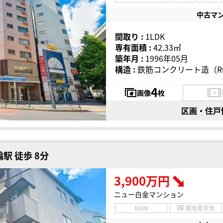
中古マ
間取り :
1LDK
専有面積 :
42.33㎡
築年月 :
1996年05月
構造 :
鉄筋コンクリート造（R
4
画像
枚
区画・住戸
駅 徒歩 8分
3,900万円
ニュー白金マンション
NEW
現地見学会