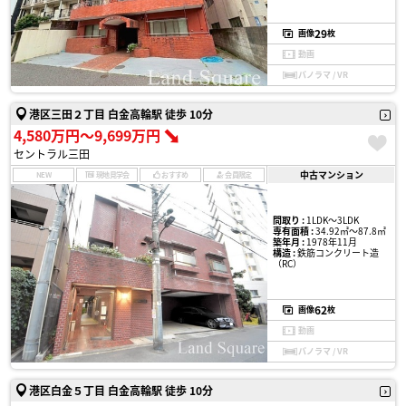
29
画像
枚
動画
パノラマ / VR
港区三田２丁目 白金高輪駅 徒歩 10分
4,580万円〜9,699万円
セントラル三田
中古マンション
NEW
現地見学会
おすすめ
会員限定
間取り :
1LDK〜3LDK
専有面積 :
34.92㎡〜87.8㎡
築年月 :
1978年11月
構造 :
鉄筋コンクリート造
（RC）
62
画像
枚
動画
パノラマ / VR
港区白金５丁目 白金高輪駅 徒歩 10分