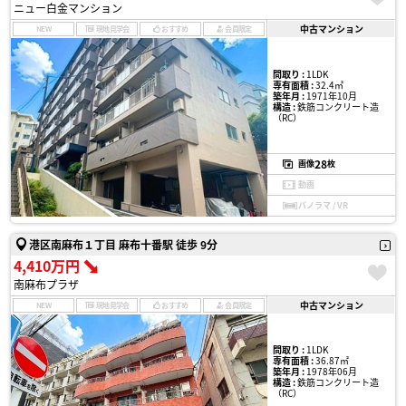
ニュー白金マンション
中古マンション
NEW
現地見学会
おすすめ
会員限定
間取り :
1LDK
専有面積 :
32.4㎡
築年月 :
1971年10月
構造 :
鉄筋コンクリート造
（RC）
28
画像
枚
動画
パノラマ / VR
港区南麻布１丁目 麻布十番駅 徒歩 9分
4,410万円
南麻布プラザ
中古マンション
NEW
現地見学会
おすすめ
会員限定
間取り :
1LDK
専有面積 :
36.87㎡
築年月 :
1978年06月
構造 :
鉄筋コンクリート造
（RC）