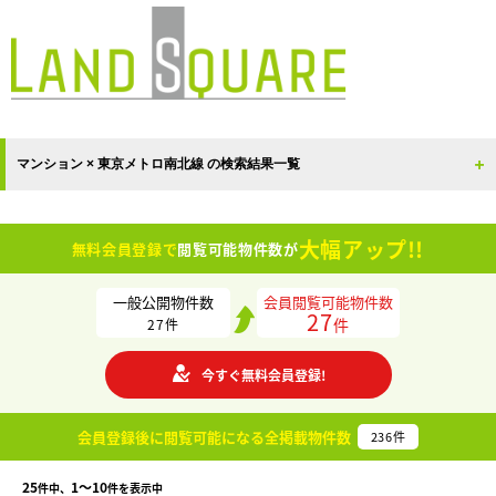
マンション × 東京メトロ南北線 の検索結果一覧
大幅アップ!!
無料会員登録で
閲覧可能物件数が
一般公開物件数
会員閲覧可能物件数
27
件
27
件
今すぐ無料会員登録!
会員登録後に閲覧可能になる
全掲載物件数
236
件
25
1〜10
件中、
件を表示中