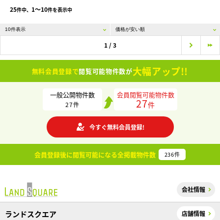
25
1〜10
件中、
件を表示中
1 / 3
大幅アップ!!
無料会員登録で
閲覧可能物件数が
一般公開物件数
会員閲覧可能物件数
27
件
27
件
今すぐ無料会員登録!
会員登録後に閲覧可能になる
全掲載物件数
236
件
会社情報
ランドスクエア
店舗情報