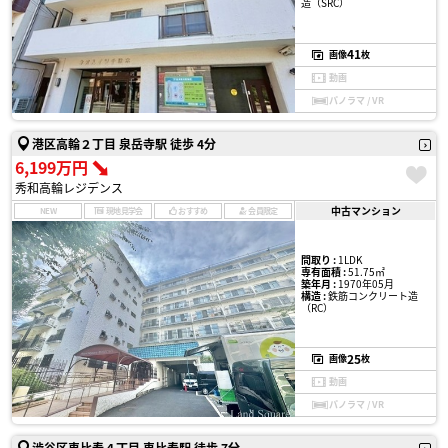
造（SRC）
41
画像
枚
動画
パノラマ / VR
港区高輪２丁目 泉岳寺駅 徒歩 4分
6,199万円
秀和高輪レジデンス
中古マンション
NEW
現地見学会
おすすめ
会員限定
間取り :
1LDK
専有面積 :
51.75㎡
築年月 :
1970年05月
構造 :
鉄筋コンクリート造
（RC）
25
画像
枚
動画
パノラマ / VR
渋谷区恵比寿４丁目 恵比寿駅 徒歩 7分