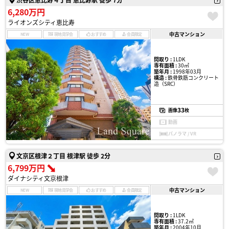
6,280万円
ライオンズシティ恵比寿
中古マンション
NEW
現地見学会
おすすめ
会員限定
間取り :
1LDK
専有面積 :
30㎡
築年月 :
1998年03月
構造 :
鉄骨鉄筋コンクリート
造（SRC）
33
画像
枚
動画
パノラマ / VR
文京区根津２丁目 根津駅 徒歩 2分
6,799万円
ダイナシティ文京根津
中古マンション
NEW
現地見学会
おすすめ
会員限定
間取り :
1LDK
専有面積 :
37.2㎡
築年月 :
2004年10月