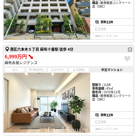
構造 :
鉄骨鉄筋コンクリート
造（SRC）
33
画像
枚
動画
パノラマ / VR
港区六本木５丁目 麻布十番駅 徒歩 4分
6,999万円
麻布永坂レジデンス
中古マンション
NEW
現地見学会
おすすめ
会員限定
間取り :
1LDK
専有面積 :
45㎡
築年月 :
1970年12月
構造 :
鉄骨鉄筋コンクリート
造（SRC）
32
画像
枚
動画
パノラマ / VR