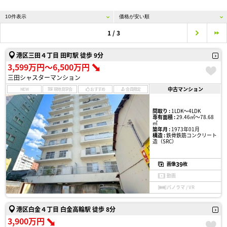
1 / 3
港区三田４丁目 田町駅 徒歩 9分
3,599万円〜6,500万円
三田シャスターマンション
中古マンション
NEW
現地見学会
おすすめ
会員限定
間取り :
1LDK〜4LDK
専有面積 :
29.46㎡〜78.68
㎡
築年月 :
1973年01月
構造 :
鉄骨鉄筋コンクリート
造（SRC）
39
画像
枚
動画
パノラマ / VR
港区白金４丁目 白金高輪駅 徒歩 8分
3,900万円