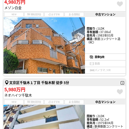
4,980万円
メゾン白金
中古マンション
NEW
現地見学会
おすすめ
会員限定
間取り :
1LDK
専有面積 :
37.08㎡
築年月 :
1983年03月
構造 :
鉄筋コンクリート造
（RC）
9
画像
枚
動画
パノラマ / VR
文京区千駄木１丁目 千駄木駅 徒歩 5分
5,980万円
ネオハイツ千駄木
中古マンション
NEW
現地見学会
おすすめ
会員限定
間取り :
2LDK
専有面積 :
52.2㎡
築年月 :
1975年04月
構造 :
鉄骨鉄筋コンクリート