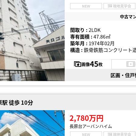
NEW
現地見学会
中古マ
間取り :
2LDK
専有面積 :
47.86㎡
築年月 :
1974年02月
構造 :
鉄骨鉄筋コンクリート造
45
画像
枚
区画・住戸
駅 徒歩 10分
2,780万円
長原台アーバンハイム
NEW
現地見学会