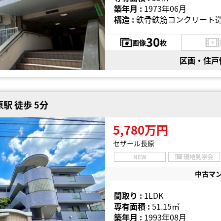
築年月 :
1973年06月
構造 :
鉄骨鉄筋コンクリート造
30
画像
枚
区画・住戸
駅 徒歩 5分
5,780万円
セザール長原
NEW
現地見学会
中古マ
間取り :
1LDK
専有面積 :
51.15㎡
築年月 :
1993年08月