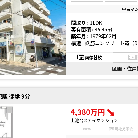
中古マ
間取り :
1LDK
専有面積 :
45.45㎡
築年月 :
1979年02月
構造 :
鉄筋コンクリート造（R
8
画像
枚
区画・住戸
駅 徒歩 9分
4,380万円
上池台スカイマンション
NEW
現地見学会