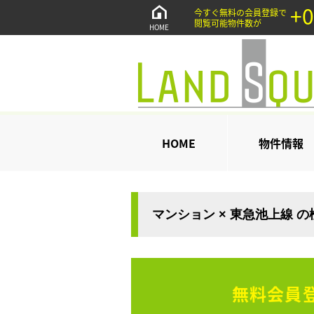
+0
今すぐ無料の会員登録で
閲覧可能物件数が
HOME
HOME
物件情報
マンション × 東急池上線 
無料会員