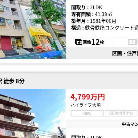
間取り :
2LDK
専有面積 :
41.39㎡
築年月 :
1981年06月
構造 :
鉄骨鉄筋コンクリート造
12
画像
枚
区画・住戸
 徒歩 8分
4,799万円
ハイライフ大崎
NEW
現地見学会
中古マ
間取り :
1LDK