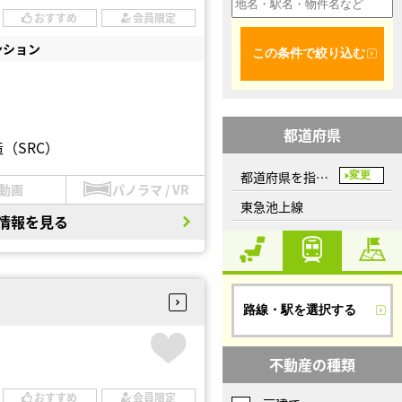
おすすめ
会員限定
ンション
この条件で絞り込む
都道府県
（SRC）
都道府県を指定してください
変更
動画
パノラマ / VR
東急池上線
情報を見る
路線・駅を選択する
不動産の種類
おすすめ
会員限定