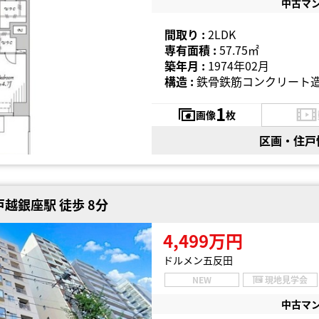
中古マ
間取り :
2LDK
専有面積 :
57.75㎡
築年月 :
1974年02月
構造 :
鉄骨鉄筋コンクリート造
1
画像
枚
区画・住戸
越銀座駅 徒歩 8分
4,499万円
ドルメン五反田
NEW
現地見学会
中古マ