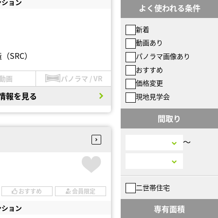
ンション
よく使われる条件
新着
動画あり
（SRC）
パノラマ画像あり
おすすめ
動画
パノラマ / VR
価格変更
情報を見る
現地見学会
間取り
〜
二世帯住宅
おすすめ
会員限定
ンション
専有面積