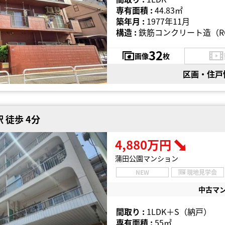
専有面積 :
44.83㎡
築年月 :
1977年11月
構造 :
鉄筋コンクリート造（R
32
画像
枚
区画・住戸
 徒歩 4分
4,880万円
蒲田公園マンション
NEW
現地見学会
中古マ
間取り :
1LDK＋S（納戸）
専有面積 :
55㎡