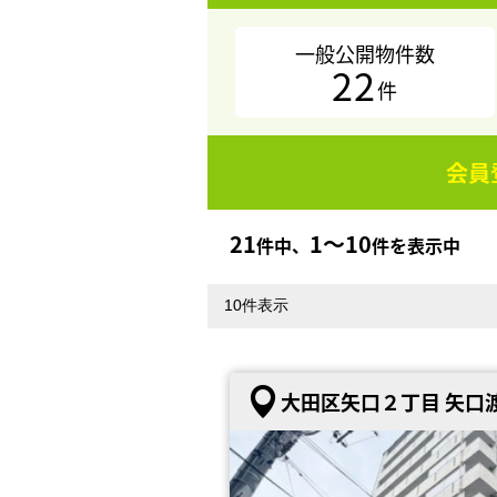
一般公開物件数
22
件
会員
21
1〜10
件中、
件を表示中
大田区矢口２丁目 矢口渡