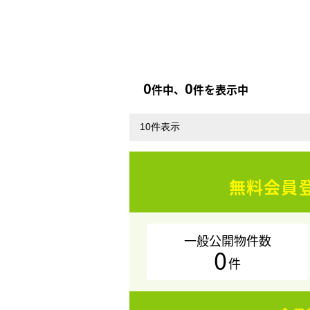
0
0
件中、
件を表示中
無料会員
一般公開物件数
0
件