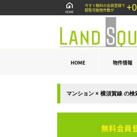
+0
今すぐ無料の会員登録で
閲覧可能物件数が
HOME
HOME
物件情報
マンション × 横須賀線 の
無料会員