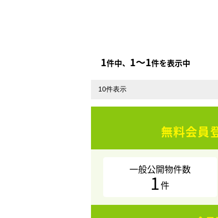
1
1〜1
件中、
件を表示中
無料会員
一般公開物件数
1
件