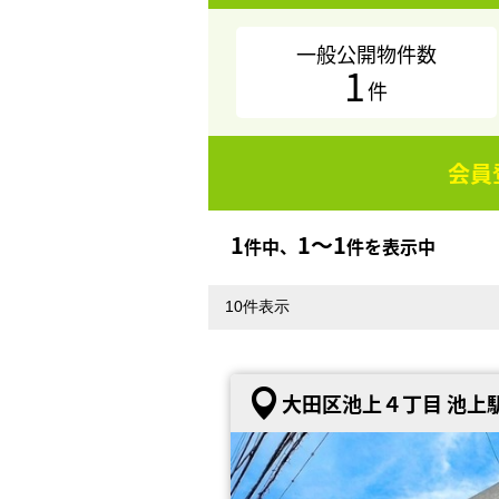
一般公開物件数
1
件
会員
1
1〜1
件中、
件を表示中
大田区池上４丁目 池上駅