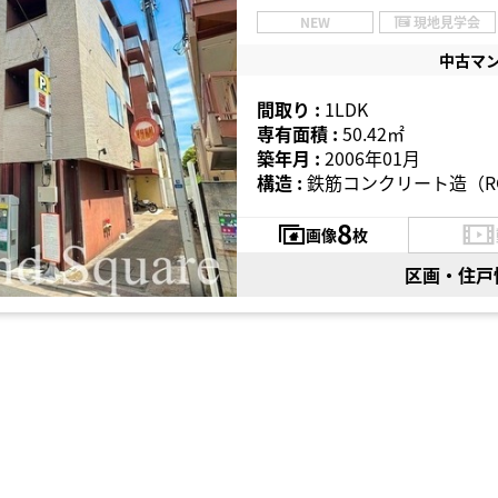
NEW
現地見学会
中古マ
間取り :
1LDK
専有面積 :
50.42㎡
築年月 :
2006年01月
構造 :
鉄筋コンクリート造（R
8
画像
枚
区画・住戸