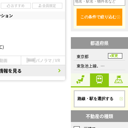
おすすめ
会員限定
ンション
この条件で絞り込む
都道府県
C）
東京都
変更
動画
パノラマ / VR
東急池上線、千鳥町駅
情報を見る
路線・駅を選択する
不動産の種類