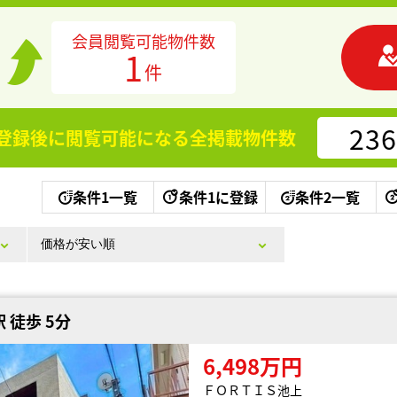
会員閲覧可能物件数
1
件
236
登録後に閲覧可能になる
全掲載物件数
条件1一覧
条件1に登録
条件2一覧
 徒歩 5分
6,498万円
ＦＯＲＴＩＳ池上