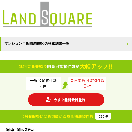
マンション × 田園調布駅 の検索結果一覧
大幅アップ!!
無料会員登録で
閲覧可能物件数が
一般公開物件数
会員閲覧可能物件数
0
件
0
件
今すぐ無料会員登録!
会員登録後に閲覧可能になる
全掲載物件数
236
件
0
0
件中、
件を表示中