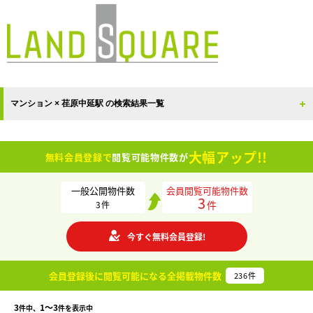
マンション × 荏原中延駅 の検索結果一覧
大幅アップ!!
無料会員登録で
閲覧可能物件数が
一般公開物件数
会員閲覧可能物件数
3
件
3
件
今すぐ無料会員登録!
会員登録後に閲覧可能になる
全掲載物件数
236
件
3
1〜3
件中、
件を表示中