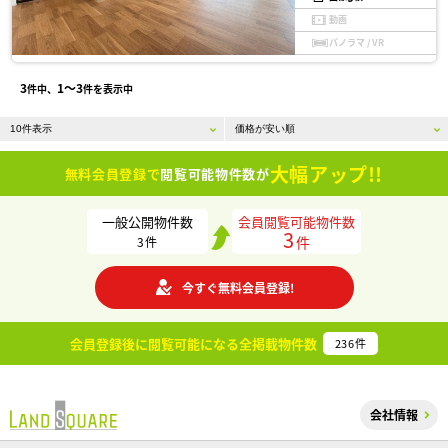
動画
パノラマ / VR
3
1〜3
件中、
件を表示中
大幅アップ!!
無料会員登録で
閲覧可能物件数が
一般公開物件数
会員閲覧可能物件数
3
件
3
件
今すぐ無料会員登録!
会員登録後に閲覧可能になる
全掲載物件数
236
件
会社情報