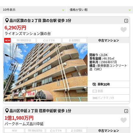
品川区旗の台２丁目 旗の台駅 徒歩 3分
6,290万円
ライオンズマンション旗の台
中古マンション
NEW
現地見学会
おすすめ
会員限定
間取り :
2LDK
専有面積 :
46.95㎡
築年月 :
1986年07月
構造 :
鉄骨鉄筋コンクリート
造（SRC）
30
画像
枚
動画
パノラマ / VR
品川区中延２丁目 荏原中延駅 徒歩 1分
1億1,980万円
パークホームズ品川中延
中古マンション
NEW
現地見学会
おすすめ
会員限定