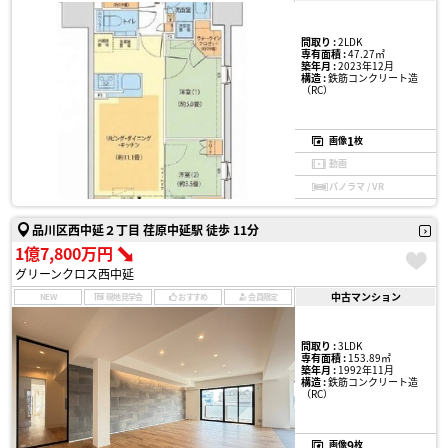
間取り :
2LDK
専有面積 :
47.27㎡
築年月 :
2023年12月
構造 :
鉄筋コンクリート造
（RC）
1
画像
枚
動画
パノラマ / VR
品川区西中延２丁目 荏原中延駅 徒歩 11分
1億7,800万円
グリーンクロス西中延
中古マンション
NEW
現地見学会
おすすめ
会員限定
間取り :
3LDK
専有面積 :
153.89㎡
築年月 :
1992年11月
構造 :
鉄筋コンクリート造
（RC）
9
画像
枚