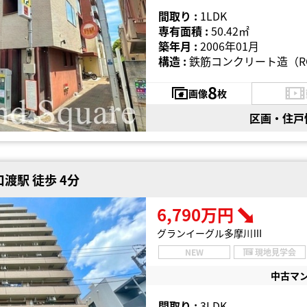
間取り :
1LDK
専有面積 :
50.42㎡
築年月 :
2006年01月
構造 :
鉄筋コンクリート造（R
8
画像
枚
区画・住戸
渡駅 徒歩 4分
6,790万円
グランイーグル多摩川Ⅲ
NEW
現地見学会
中古マ
間取り :
3LDK