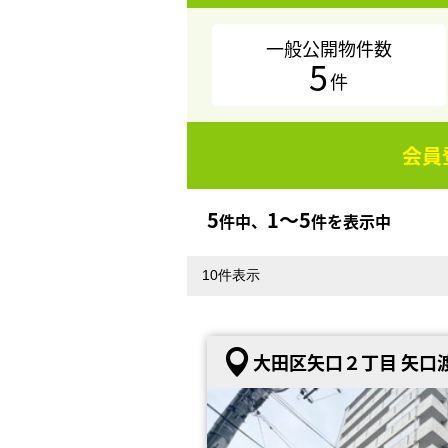
一般公開物件数
5
件
会員
5
1〜5
件中、
件を表示中
大田区矢口２丁目 矢口渡