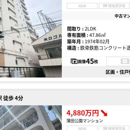
NEW
現地見学会
中古マ
間取り :
2LDK
専有面積 :
47.86㎡
築年月 :
1974年02月
構造 :
鉄骨鉄筋コンクリート造
45
画像
枚
区画・住戸
 徒歩 4分
4,880万円
蒲田公園マンション
NEW
現地見学会