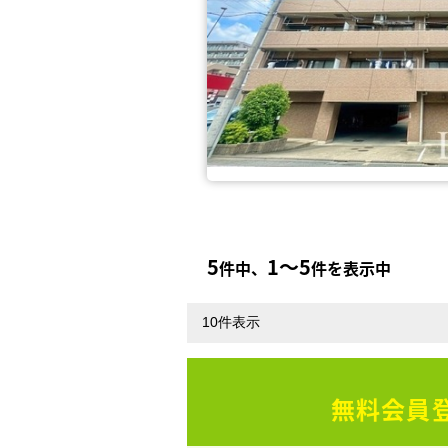
5
1〜5
件中、
件を表示中
無料会員