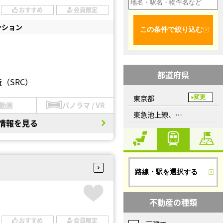
おすすめ
会員限定
ンション
この条件で絞り込む
都道府県
（SRC）
東京都
変更
動画
パノラマ / VR
東急池上線、蓮沼駅
情報を見る
路線・駅を選択する
不動産の種類
おすすめ
会員限定