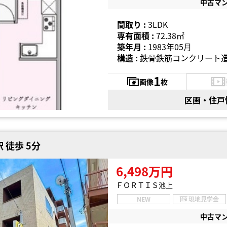
中古マ
間取り :
3LDK
専有面積 :
72.38㎡
築年月 :
1983年05月
構造 :
鉄骨鉄筋コンクリート造
1
画像
枚
区画・住戸
 徒歩 5分
6,498万円
ＦＯＲＴＩＳ池上
NEW
現地見学会
中古マ