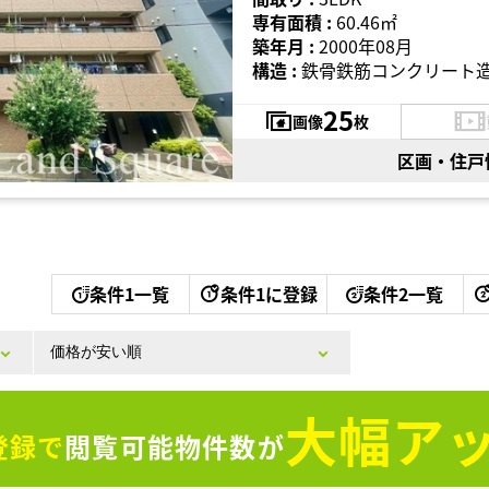
専有面積 :
60.46㎡
築年月 :
2000年08月
構造 :
鉄骨鉄筋コンクリート造
25
画像
枚
区画・住戸
条件1一覧
条件1に登録
条件2一覧
大幅アッ
登録で
閲覧可能物件数が