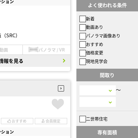
ンション
よく使われる条件
新着
動画あり
（SRC）
パノラマ画像あり
おすすめ
動画
パノラマ / VR
価格変更
情報を見る
現地見学会
間取り
〜
二世帯住宅
おすすめ
会員限定
ンション
専有面積