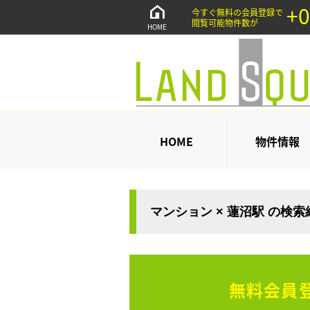
+0
今すぐ無料の会員登録で
閲覧可能物件数が
HOME
HOME
物件情報
マンション × 蓮沼駅 の検
無料会員