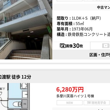
中古マ
間取り :
1LDK＋S（納戸）
専有面積 :
55㎡
築年月 :
1973年06月
構造 :
鉄骨鉄筋コンクリート造
30
画像
枚
区画・住戸
渡駅 徒歩 12分
6,280万円
多摩川芙蓉ハイツ１号棟
NEW
現地見学会