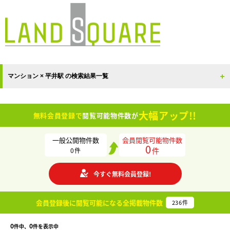
マンション × 平井駅 の検索結果一覧
大幅アップ!!
無料会員登録で
閲覧可能物件数が
一般公開物件数
会員閲覧可能物件数
0
件
0
件
今すぐ無料会員登録!
会員登録後に閲覧可能になる
全掲載物件数
236
件
0
0
件中、
件を表示中