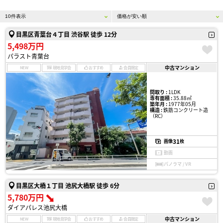
目黒区青葉台４丁目 渋谷駅 徒歩 12分
5,498万円
パラスト青葉台
中古マンション
NEW
現地見学会
おすすめ
会員限定
間取り :
1LDK
専有面積 :
35.88㎡
築年月 :
1977年05月
構造 :
鉄筋コンクリート造
（RC）
31
画像
枚
動画
パノラマ / VR
目黒区大橋１丁目 池尻大橋駅 徒歩 6分
5,780万円
ダイアパレス池尻大橋
中古マンション
NEW
現地見学会
おすすめ
会員限定