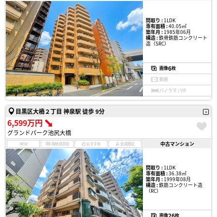
間取り :
1LDK
専有面積 :
40.05㎡
築年月 :
1985年06月
構造 :
鉄骨鉄筋コンクリート
造（SRC）
6
画像
枚
動画
パノラマ / VR
目黒区大橋２丁目 神泉駅 徒歩 9分
6,599万円
グランドパーク池尻大橋
中古マンション
NEW
現地見学会
おすすめ
会員限定
間取り :
1LDK
専有面積 :
36.38㎡
築年月 :
1999年08月
構造 :
鉄筋コンクリート造
（RC）
26
画像
枚