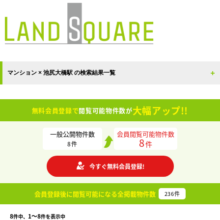
マンション × 池尻大橋駅 の検索結果一覧
大幅アップ!!
無料会員登録で
閲覧可能物件数が
一般公開物件数
会員閲覧可能物件数
8
件
8
件
今すぐ無料会員登録!
会員登録後に閲覧可能になる
全掲載物件数
236
件
8
1〜8
件中、
件を表示中