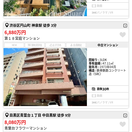
動画
パノラマ / VR
渋谷区円山町 神泉駅 徒歩 3分
6,880万円
第１８宮庭マンション
中古マンション
NEW
現地見学会
おすすめ
会員限定
間取り :
3LDK
専有面積 :
47.11㎡
築年月 :
1973年04月
構造 :
鉄骨鉄筋コンクリート
造（SRC）
30
画像
枚
動画
パノラマ / VR
目黒区青葉台１丁目 中目黒駅 徒歩 9分
8,080万円
青葉台フラワーマンション