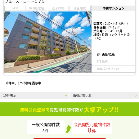
フェーズ・コート１７５
中古マンション
NEW
現地見学会
おすすめ
会員限定
間取り :
2LDK＋S（納戸）
専有面積 :
74.45㎡
築年月 :
2004年12月
構造 :
鉄筋コンクリート造
（RC）
41
画像
枚
動画
パノラマ / VR
8
1〜8
件中、
件を表示中
大幅アップ!!
無料会員登録で
閲覧可能物件数が
一般公開物件数
会員閲覧可能物件数
8
件
8
件