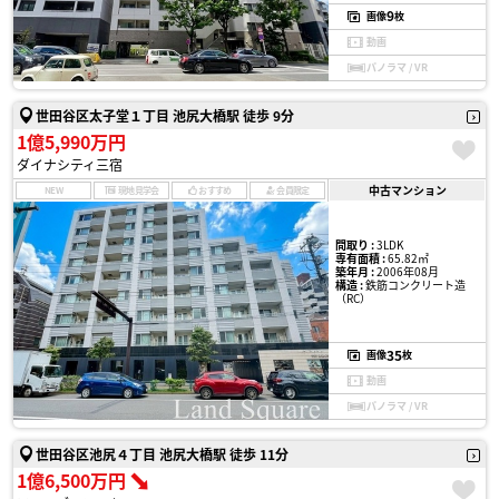
9
画像
枚
動画
パノラマ / VR
世田谷区太子堂１丁目 池尻大橋駅 徒歩 9分
1億5,990万円
ダイナシティ三宿
中古マンション
NEW
現地見学会
おすすめ
会員限定
間取り :
3LDK
専有面積 :
65.82㎡
築年月 :
2006年08月
構造 :
鉄筋コンクリート造
（RC）
35
画像
枚
動画
パノラマ / VR
世田谷区池尻４丁目 池尻大橋駅 徒歩 11分
1億6,500万円