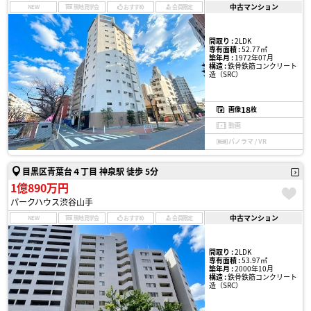
中古マンション
NEW
現地見学会
おすすめ
会員限定
間取り :
2LDK
専有面積 :
52.77㎡
築年月 :
1972年07月
構造 :
鉄骨鉄筋コンクリート
造（SRC）
18
画像
枚
動画
パノラマ / VR
目黒区青葉台４丁目 神泉駅 徒歩 5分
1億890万円
パークハウス渋谷山手
中古マンション
NEW
現地見学会
おすすめ
会員限定
間取り :
2LDK
専有面積 :
53.97㎡
築年月 :
2000年10月
構造 :
鉄骨鉄筋コンクリート
造（SRC）