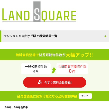
マンション × 自由が丘駅 の検索結果一覧
大幅アップ!!
無料会員登録で
閲覧可能物件数が
一般公開物件数
会員閲覧可能物件数
0
件
0
件
今すぐ無料会員登録!
会員登録後に閲覧可能になる
全掲載物件数
236
件
0
0
件中、
件を表示中