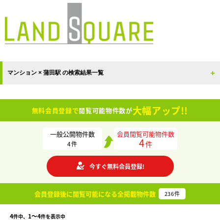
マンション × 蒲田駅 の検索結果一覧
大幅アップ!!
無料会員登録で
閲覧可能物件数が
一般公開物件数
会員閲覧可能物件数
4
件
4
件
今すぐ無料会員登録!
会員登録後に閲覧可能になる
全掲載物件数
236
件
4
1〜4
件中、
件を表示中