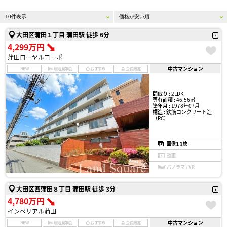
大田区蒲田１丁目 蒲田駅 徒歩 6分
4,299万円
蒲田ローヤルコーポ
中古マンション
NEW
現地見学会
おすすめ
会員限定
間取り :
2LDK
専有面積 :
46.56㎡
築年月 :
1978年07月
構造 :
鉄筋コンクリート造
（RC）
11
画像
枚
動画
パノラマ / VR
大田区西蒲田８丁目 蒲田駅 徒歩 3分
4,780万円
インペリアル蒲田
中古マンション
NEW
現地見学会
おすすめ
会員限定