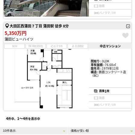
動画
パノラマ / VR
大田区西蒲田７丁目 蒲田駅 徒歩 8分
5,350万円
蒲田ビューハイツ
中古マンション
NEW
現地見学会
おすすめ
会員限定
間取り :
3LDK
専有面積 :
76.68㎡
築年月 :
1979年12月
構造 :
鉄筋コンクリート造
（RC）
1
画像
枚
動画
パノラマ / VR
4
1〜4
件中、
件を表示中