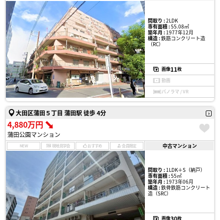
間取り :
2LDK
専有面積 :
55.08㎡
築年月 :
1977年12月
構造 :
鉄筋コンクリート造
（RC）
11
画像
枚
動画
パノラマ / VR
大田区蒲田５丁目 蒲田駅 徒歩 4分
4,880万円
蒲田公園マンション
中古マンション
NEW
現地見学会
おすすめ
会員限定
間取り :
1LDK＋S（納戸）
専有面積 :
55㎡
築年月 :
1973年06月
構造 :
鉄骨鉄筋コンクリート
造（SRC）
30
画像
枚