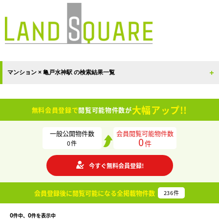
マンション × 亀戸水神駅 の検索結果一覧
大幅アップ!!
無料会員登録で
閲覧可能物件数が
一般公開物件数
会員閲覧可能物件数
0
件
0
件
今すぐ無料会員登録!
会員登録後に閲覧可能になる
全掲載物件数
236
件
0
0
件中、
件を表示中