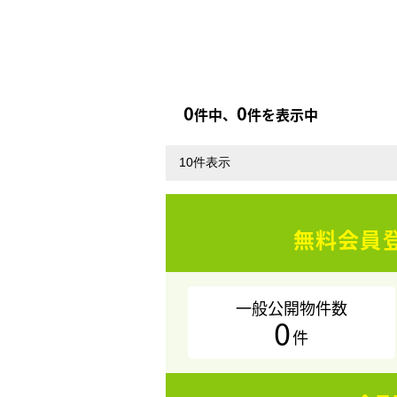
0
0
件中、
件を表示中
無料会員
一般公開物件数
0
件