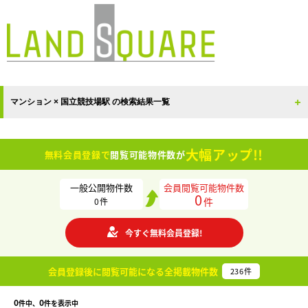
マンション × 国立競技場駅 の検索結果一覧
大幅アップ!!
無料会員登録で
閲覧可能物件数が
一般公開物件数
会員閲覧可能物件数
0
件
0
件
今すぐ無料会員登録!
会員登録後に閲覧可能になる
全掲載物件数
236
件
0
0
件中、
件を表示中