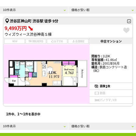
渋谷区神山町 渋谷駅 徒歩 9分
9,499万円
ウィズウィース渋谷神南Ｓ棟
中古マンション
NEW
現地見学会
おすすめ
会員限定
間取り :
1LDK
専有面積 :
41.46㎡
築年月 :
2001年06月
構造 :
鉄筋コンクリート造
（RC）
1
画像
枚
動画
パノラマ / VR
1
1〜1
件中、
件を表示中