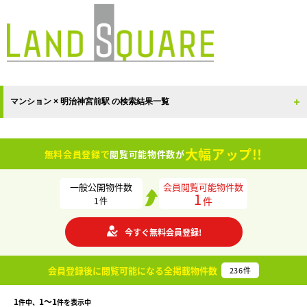
マンション × 明治神宮前駅 の検索結果一覧
大幅アップ!!
無料会員登録で
閲覧可能物件数が
一般公開物件数
会員閲覧可能物件数
1
件
1
件
今すぐ無料会員登録!
会員登録後に閲覧可能になる
全掲載物件数
236
件
1
1〜1
件中、
件を表示中