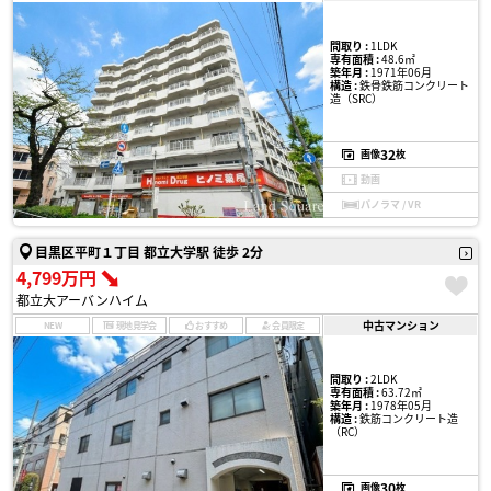
間取り :
1LDK
専有面積 :
48.6㎡
築年月 :
1971年06月
構造 :
鉄骨鉄筋コンクリート
造（SRC）
32
画像
枚
動画
パノラマ / VR
目黒区平町１丁目 都立大学駅 徒歩 2分
4,799万円
都立大アーバンハイム
中古マンション
NEW
現地見学会
おすすめ
会員限定
間取り :
2LDK
専有面積 :
63.72㎡
築年月 :
1978年05月
構造 :
鉄筋コンクリート造
（RC）
30
画像
枚