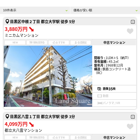
目黒区中根２丁目 都立大学駅 徒歩 5分
3,880万円
ミニカムマンション
中古マンション
NEW
現地見学会
おすすめ
会員限定
間取り :
1LDK＋S（納戸）
専有面積 :
45.2㎡
築年月 :
1968年12月
構造 :
鉄筋コンクリート造
（RC）
35
画像
枚
動画
パノラマ / VR
目黒区八雲１丁目 都立大学駅 徒歩 3分
4,099万円
都立大八雲マンション
中古マンション
NEW
現地見学会
おすすめ
会員限定