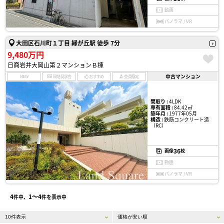
動画
パノラマ / VR
大田区石川町１丁目 緑が丘駅 徒歩 7分
9,480万円
日商岩井大岡山第２マンションＢ棟
中古マンション
NEW
現地見学会
おすすめ
会員限定
間取り :
4LDK
専有面積 :
84.42㎡
築年月 :
1977年05月
構造 :
鉄筋コンクリート造
（RC）
36
画像
枚
動画
パノラマ / VR
4
1〜4
件中、
件を表示中