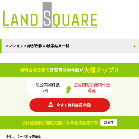
マンション × 緑が丘駅 の検索結果一覧
大幅アップ!!
無料会員登録で
閲覧可能物件数が
一般公開物件数
会員閲覧可能物件数
4
件
4
件
今すぐ無料会員登録!
会員登録後に閲覧可能になる
全掲載物件数
236
件
4
1〜4
件中、
件を表示中