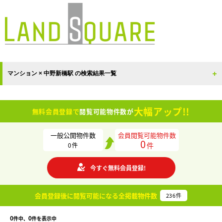
マンション × 中野新橋駅 の検索結果一覧
大幅アップ!!
無料会員登録で
閲覧可能物件数が
一般公開物件数
会員閲覧可能物件数
0
件
0
件
今すぐ無料会員登録!
会員登録後に閲覧可能になる
全掲載物件数
236
件
0
0
件中、
件を表示中