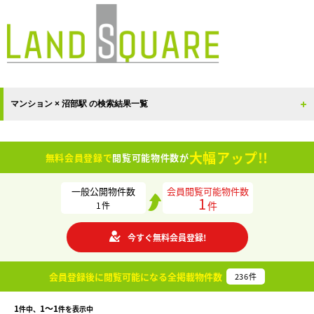
マンション × 沼部駅 の検索結果一覧
大幅アップ!!
無料会員登録で
閲覧可能物件数が
一般公開物件数
会員閲覧可能物件数
1
件
1
件
今すぐ無料会員登録!
会員登録後に閲覧可能になる
全掲載物件数
236
件
1
1〜1
件中、
件を表示中