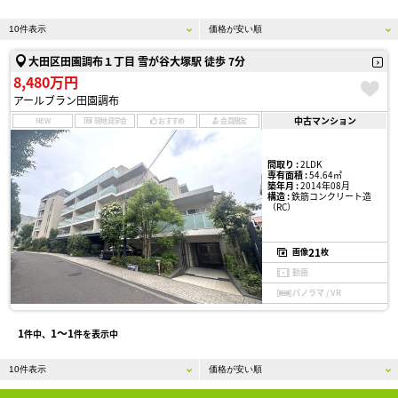
大田区田園調布１丁目 雪が谷大塚駅 徒歩 7分
8,480万円
アールブラン田園調布
中古マンション
NEW
現地見学会
おすすめ
会員限定
間取り :
2LDK
専有面積 :
54.64㎡
築年月 :
2014年08月
構造 :
鉄筋コンクリート造
（RC）
21
画像
枚
動画
パノラマ / VR
1
1〜1
件中、
件を表示中