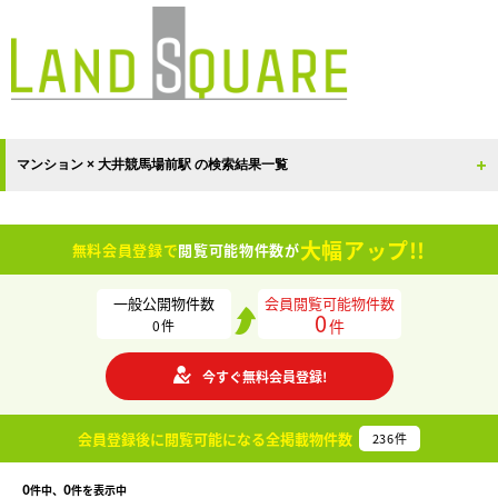
マンション × 大井競馬場前駅 の検索結果一覧
大幅アップ!!
無料会員登録で
閲覧可能物件数が
一般公開物件数
会員閲覧可能物件数
0
件
0
件
今すぐ無料会員登録!
会員登録後に閲覧可能になる
全掲載物件数
236
件
0
0
件中、
件を表示中