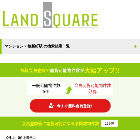
マンション × 桜新町駅 の検索結果一覧
大幅アップ!!
無料会員登録で
閲覧可能物件数が
一般公開物件数
会員閲覧可能物件数
0
件
0
件
今すぐ無料会員登録!
会員登録後に閲覧可能になる
全掲載物件数
236
件
0
0
件中、
件を表示中