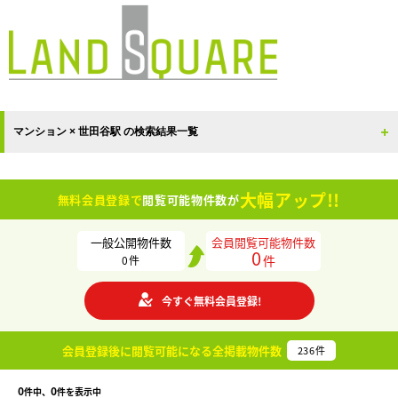
マンション × 世田谷駅 の検索結果一覧
大幅アップ!!
無料会員登録で
閲覧可能物件数が
一般公開物件数
会員閲覧可能物件数
0
件
0
件
今すぐ無料会員登録!
会員登録後に閲覧可能になる
全掲載物件数
236
件
0
0
件中、
件を表示中