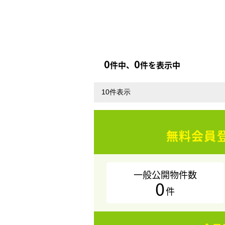
0
0
件中、
件を表示中
無料会員
一般公開物件数
0
件