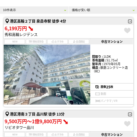
港区高輪２丁目 泉岳寺駅 徒歩 4分
6,199万円
秀和高輪レジデンス
中古マンション
NEW
現地見学会
おすすめ
会員限定
間取り :
1LDK
専有面積 :
51.75㎡
築年月 :
1970年05月
構造 :
鉄筋コンクリート造
（RC）
25
画像
枚
動画
パノラマ / VR
港区港南３丁目 品川駅 徒歩 13分
9,500万円〜1億9,800万円
リビオタワー品川
中古マンション
NEW
現地見学会
おすすめ
会員限定