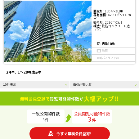
間取り :
1LDK〜3LDK
専有面積 :
42.51㎡〜71.78
㎡
築年月 :
2026年05月
構造 :
鉄筋コンクリート造
（RC）
10
画像
枚
動画
パノラマ / VR
2
1〜2
件中、
件を表示中
大幅アップ!!
無料会員登録で
閲覧可能物件数が
一般公開物件数
会員閲覧可能物件数
3
件
3
件
今すぐ無料会員登録!