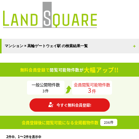
マンション × 高輪ゲートウェイ駅 の検索結果一覧
大幅アップ!!
無料会員登録で
閲覧可能物件数が
一般公開物件数
会員閲覧可能物件数
3
件
3
件
今すぐ無料会員登録!
会員登録後に閲覧可能になる
全掲載物件数
236
件
2
1〜2
件中、
件を表示中