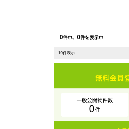
0
0
件中、
件を表示中
無料会員
一般公開物件数
0
件