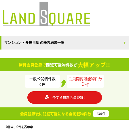
マンション × 多摩川駅 の検索結果一覧
大幅アップ!!
無料会員登録で
閲覧可能物件数が
一般公開物件数
会員閲覧可能物件数
0
件
0
件
今すぐ無料会員登録!
会員登録後に閲覧可能になる
全掲載物件数
236
件
0
0
件中、
件を表示中