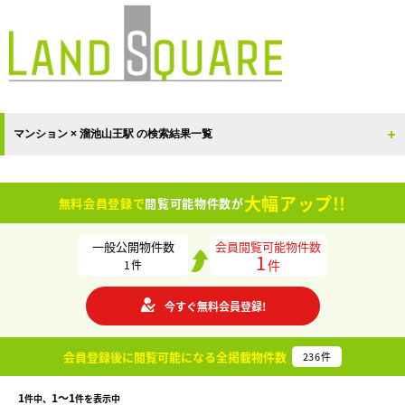
マンション × 溜池山王駅 の検索結果一覧
大幅アップ!!
無料会員登録で
閲覧可能物件数が
一般公開物件数
会員閲覧可能物件数
1
件
1
件
今すぐ無料会員登録!
会員登録後に閲覧可能になる
全掲載物件数
236
件
1
1〜1
件中、
件を表示中