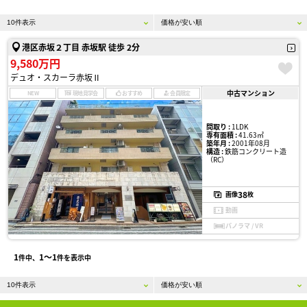
港区赤坂２丁目 赤坂駅 徒歩 2分
9,580万円
デュオ・スカーラ赤坂Ⅱ
中古マンション
NEW
現地見学会
おすすめ
会員限定
間取り :
1LDK
専有面積 :
41.63㎡
築年月 :
2001年08月
構造 :
鉄筋コンクリート造
（RC）
38
画像
枚
動画
パノラマ / VR
1
1〜1
件中、
件を表示中