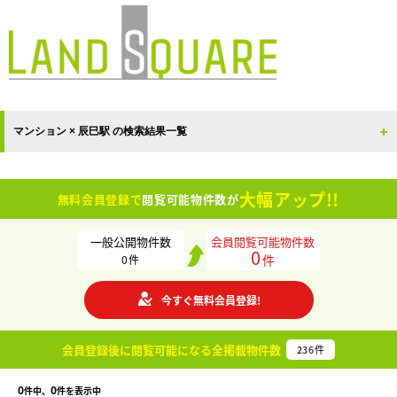
マンション × 辰巳駅 の検索結果一覧
大幅アップ!!
無料会員登録で
閲覧可能物件数が
一般公開物件数
会員閲覧可能物件数
0
件
0
件
今すぐ無料会員登録!
会員登録後に閲覧可能になる
全掲載物件数
236
件
0
0
件中、
件を表示中