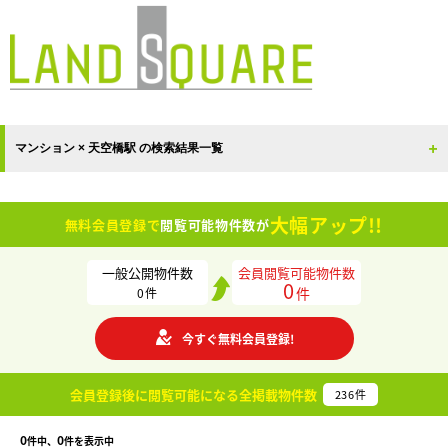
マンション × 天空橋駅 の検索結果一覧
大幅アップ!!
無料会員登録で
閲覧可能物件数が
一般公開物件数
会員閲覧可能物件数
0
件
0
件
今すぐ無料会員登録!
会員登録後に閲覧可能になる
全掲載物件数
236
件
0
0
件中、
件を表示中