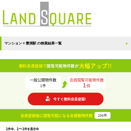
マンション × 豊洲駅 の検索結果一覧
大幅アップ!!
無料会員登録で
閲覧可能物件数が
一般公開物件数
会員閲覧可能物件数
1
件
1
件
今すぐ無料会員登録!
会員登録後に閲覧可能になる
全掲載物件数
236
件
1
1〜1
件中、
件を表示中