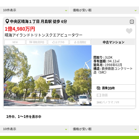
中央区晴海１丁目 月島駅 徒歩 6分
1億4,980万円
晴海アイランドトリトンスクエアビュータワー
中古マンション
NEW
現地見学会
おすすめ
会員限定
間取り :
3LDK
専有面積 :
94.12㎡
築年月 :
1998年02月
構造 :
鉄骨鉄筋コンクリート
造（SRC）
39
画像
枚
動画
パノラマ / VR
1
1〜1
件中、
件を表示中