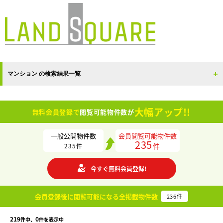
マンション の検索結果一覧
大幅アップ!!
無料会員登録で
閲覧可能物件数が
一般公開物件数
会員閲覧可能物件数
235
件
235
件
今すぐ無料会員登録!
会員登録後に閲覧可能になる
全掲載物件数
236
件
219
0
件中、
件を表示中