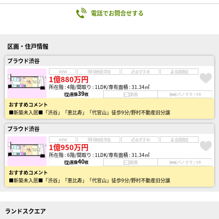
電話でお問合せする
区画・住戸情報
プラウド渋谷
NEW
現地見学会
おすすめ
会員限定
1億880万円
所在階 : 4階
間取り : 1LDK
専有面積 : 31.34㎡
39
画像
枚
動画
パノラマ / VR
おすすめコメント
■新築未入居■「渋谷」「恵比寿」「代官山」徒歩9分/野村不動産旧分譲
プラウド渋谷
NEW
現地見学会
おすすめ
会員限定
1億950万円
所在階 : 6階
間取り : 1LDK
専有面積 : 31.34㎡
40
画像
枚
動画
パノラマ / VR
おすすめコメント
■新築未入居■「渋谷」「恵比寿」「代官山」徒歩9分/野村不動産旧分譲
ランドスクエア