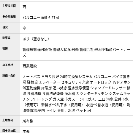
主要採光面
西
その他面積
バルコニー面積:6.27㎡
現況
空
駐車場
あり（空きなし）
管理
管理形態:全部委託 管理人状況:日勤 管理会社:野村不動産パートナー
ズ
施工会社
西武建設
設備・条件
オートバス
日当り良好
24時間換気システム
バルコニー
バイク置き
場
駐輪場
エレベーター
セキュリティ充実
オートロック
TVドアホン
浴室乾燥機
床暖房
追い焚き
温水洗浄便座
シャンプードレッサー
給
湯
食器洗機
食器洗乾燥機
浄水器
カウンターキッチン
システムキッ
チン
フローリング
ガス:都市ガス
コンロ:ガス、二口
汚水:公共下水
（使用可）
雑排水:公共下水（使用可）
水道:公営水道（使用可）
洗
濯機置場:室内
トイレ:専用、水洗
ペット:可
土地権利
所有権
国土法の届
不要