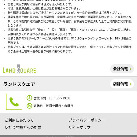
図面と現況が異なる場合には現況を優先いたします。
地積、建物床面積、仕様に変更が生じる場合がございます。
物件情報は最新のものをご提供させていただきますが、万一売約済の場合はご容赦ください。
建築条件付土地の販売は、売買契約後一定期間内に売主との間で建築請負契約を結ぶことが条件とな
り、この期間内に建築請負契約が成立しない場合は、受領金を全額返済した上で土地売買契約は白紙
となります。
掲載物件の取引態様が「仲介」「一般」「専属」「専任」となっているものは、ご成約の際に規定の
手数料及びそれに係わる消費税を別途申し受けます。
間取り表示のSはサービスルーム(納戸)の略称です。WICはウォークインクローゼット、DENは書斎の
略称です。
参考プランは、土地の購入者の設計プランの参考に資するための一例であって、参考プランを採用す
るか否かは土地購入者の自由な判断に委ねられます。
会社情報
ランドスクエア
店舗情報
営業時間 10：00～19:30
定休日 毎週火曜日・水曜日
ご利用にあたって
プライバシーポリシー
反社会的勢力への対応
サイトマップ