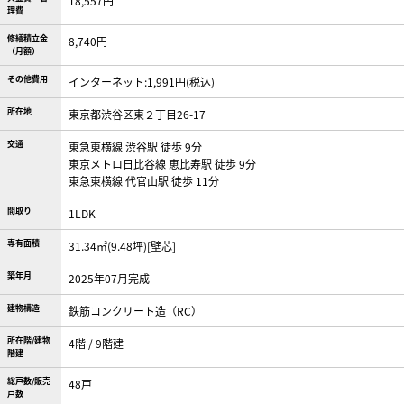
18,557円
理費
修繕積立金
8,740円
（月額）
その他費用
インターネット:1,991円(税込)
所在地
東京都渋谷区東２丁目26-17
交通
東急東横線 渋谷駅 徒歩 9分
東京メトロ日比谷線 恵比寿駅 徒歩 9分
東急東横線 代官山駅 徒歩 11分
間取り
1LDK
専有面積
31.34㎡(9.48坪)[壁芯]
築年月
2025年07月完成
建物構造
鉄筋コンクリート造（RC）
所在階/建物
4階 / 9階建
階建
総戸数/販売
48戸
戸数