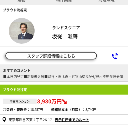
プラウド渋谷東
ランドスクエア
坂従 颯蒔
スタッフ詳細情報はこちら
おすすめコメント
■本日内見可■新築未入居■渋谷・恵比寿・代官山徒歩9分/野村不動産旧分譲
プラウド渋谷東
8,980万円
中古マンション
共益費・管理費：
18,557円
修繕積立金（月額）：
8,740円
東京都渋谷区東２丁目26-17
表示住所までのルート