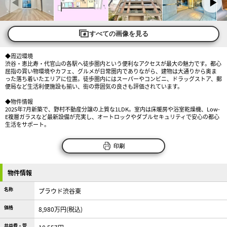
すべての画像を見る
◆周辺環境
渋谷・恵比寿・代官山の各駅へ徒歩圏内という便利なアクセスが最大の魅力です。都心
屈指の買い物環境やカフェ、グルメが日常圏内でありながら、建物は大通りから奥ま
った落ち着いたエリアに位置。徒歩圏内にはスーパーやコンビニ、ドラッグストア、郵
便局など生活利便施設も揃い、街の雰囲気の良さも評価されています。
◆物件情報
2025年7月新築で、野村不動産分譲の上質な1LDK。室内は床暖房や浴室乾燥機、Low-
E複層ガラスなど最新設備が充実し、オートロックやダブルセキュリティで安心の都心
生活をサポート。
印刷
物件情報
名称
プラウド渋谷東
価格
8,980万円(税込)
共益費・管