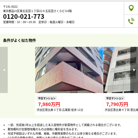
〒141-0022
東京都品川区東五反田１丁目22-6 五反田さくらビル6階
0120-021-773
営業時間：10：00～19:30 定休日：毎週火曜日・水曜日
条件がよく似た物件
中古マンション
中古マンション
7,980万円
7,790万円
渋谷区恵比寿３丁目 広尾駅 徒歩 11分
渋谷区恵比寿４丁目 恵比寿
一部、完成後1年以上を経過した未入居物件が新築物件として掲載される場合がございます。
敷地権利が定期借地権のものは価格に権利金を含みます。
完成予想図はいずれも外構、植栽、外観等実際のものとは多少異なる場合がございます。
CG合成の画像の場合、実際とは多少異なる場合がございます。