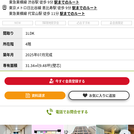
東急東横線 渋谷駅 徒歩 9分
駅までのルート
東京メトロ日比谷線 恵比寿駅 徒歩 9分
駅までのルート
東急東横線 代官山駅 徒歩 11分
駅までのルート
NEW
現地見学会
おすすめ
会員限定
間取り
1LDK
所在階
4階
築年月
2025年07月完成
専有面積
31.34㎡(9.48坪)[壁芯]
今すぐ会員登録する
資料請求
お気に入りに追加
電話でお問合せする