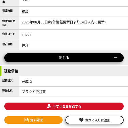
出
引渡時期
相談
物件情報更
2026年08月03日(物件情報更新日より14日以内に更新)
新日
物件コード
13271
取引態様
仲介
閉じる
建物情報
建物現況
完成済
建物名称
プラウド渋谷東
今すぐ会員登録する
資料請求
お気に入りに追加