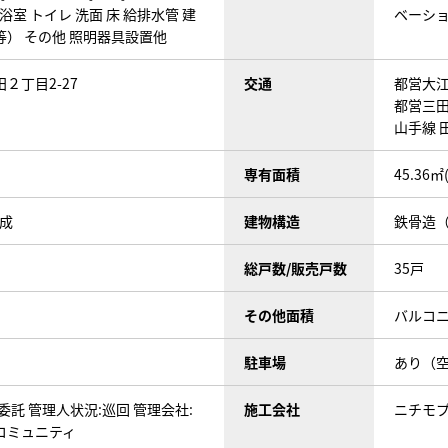
浴室 トイレ 洗面 床 給排水管 建
ベーシ
） その他 照明器具設置他
２丁目2-27
交通
都営大江
都営三田
山手線 田
専有面積
45.36㎡
完成
建物構造
鉄骨造（
総戸数/販売戸数
35戸
その他面積
バルコニ
駐車場
あり（
委託 管理人状況:巡回 管理会社:
施工会社
ニチモ
コミュニティ