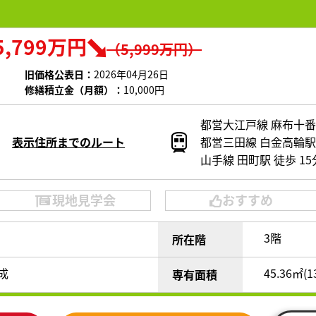
5,799万円
（5,999万円）
旧価格公表日：
2026年04月26日
修繕積立金（月額）：
10,000円
都営大江戸線 麻布十番
表示住所までのルート
都営三田線 白金高輪駅 
山手線 田町駅 徒歩 1
現地見学会
おすすめ
3階
所在階
完成
45.36㎡(1
専有面積