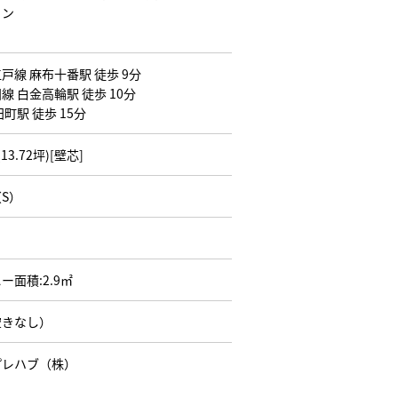
ョン
戸線 麻布十番駅 徒歩 9分
線 白金高輪駅 徒歩 10分
町駅 徒歩 15分
(13.72坪)[壁芯]
S）
ー面積:2.9㎡
空きなし）
プレハブ（株）