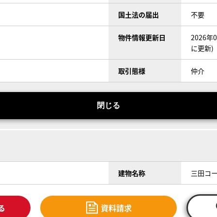
国土法の届出
不要
物件情報更新日
2026
に更新)
取引態様
仲介
閉じる
建物名称
三田コ
る
資料請求