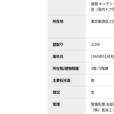
張替 キッチン 
具（室内ドア等
所在地
東京都港区三田
間取り
2LDK
築年月
1969年01月
所在階/建物階建
3階 / 6階建
主要採光面
南
現況
空
管理
管理形態:全部
（株）長谷工