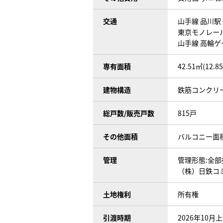
交通
山手線 品川駅 
東京モノレール
山手線 高輪ゲ
専有面積
42.51㎡(12.8
建物構造
鉄筋コンクリ
総戸数/販売戸数
815戸
その他面積
バルコニー面積:
管理
管理形態:全部
（株）日鉄コ
土地権利
所有権
引渡時期
2026年10月