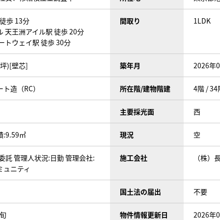
徒歩 13分
間取り
1LDK
 天王洲アイル駅 徒歩 20分
ートウェイ駅 徒歩 30分
5坪)[壁芯]
築年月
2026年
ート造（RC）
所在階/建物階建
4階 / 3
主要採光面
西
9.59㎡
現況
空
委託 管理人状況:日勤 管理会社:
施工会社
（株）
ミュニティ
国土法の届出
不要
上旬
物件情報更新日
2026