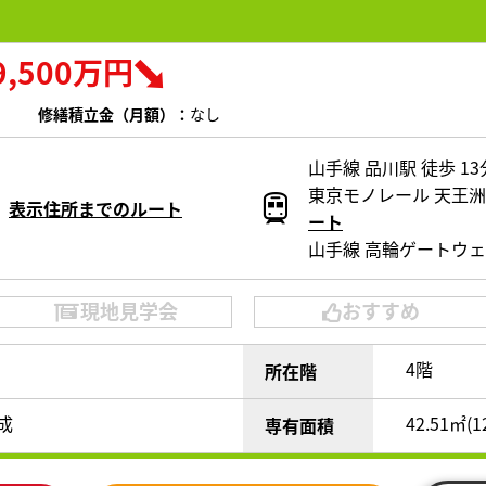
9,500万円
修繕積立金（月額）：
なし
山手線 品川駅 徒歩 1
東京モノレール 天王洲
表示住所までのルート
ート
山手線 高輪ゲートウェ
現地見学会
おすすめ
4階
所在階
完成
42.51㎡(1
専有面積