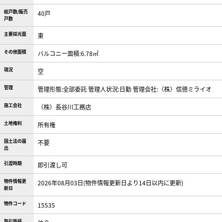
総戸数/販売
40戸
戸数
主要採光面
東
その他面積
バルコニー面積:6.78㎡
現況
空
管理
管理形態:全部委託 管理人状況:日勤 管理会社:（株）信徳ミライオ
施工会社
（株）長谷川工務店
土地権利
所有権
国土法の届
不要
出
引渡時期
即引渡し可
物件情報更
2026年08月03日(物件情報更新日より14日以内に更新)
新日
物件コード
15535
取引態様