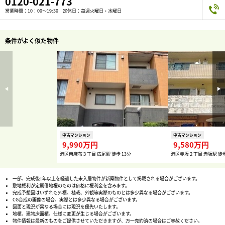
0120-021-773
営業時間：10：00～19:30 定休日：毎週火曜日・水曜日
条件がよく似た物件
中古マンション
中古マンション
9,990万円
9,580万円
港区南麻布３丁目 広尾駅 徒歩 13分
港区赤坂２丁目 赤坂駅 徒歩
一部、完成後1年以上を経過した未入居物件が新築物件として掲載される場合がございます。
敷地権利が定期借地権のものは価格に権利金を含みます。
完成予想図はいずれも外構、植栽、外観等実際のものとは多少異なる場合がございます。
CG合成の画像の場合、実際とは多少異なる場合がございます。
図面と現況が異なる場合には現況を優先いたします。
地積、建物床面積、仕様に変更が生じる場合がございます。
物件情報は最新のものをご提供させていただきますが、万一売約済の場合はご容赦ください。