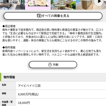
すべての画像を見る
◆周辺環境
麻布十番駅まで徒歩圏内で、商店街の買い物利便と飲食店の豊富さが魅力です。口コミ
でも「生活に必要なものはすべて駅周辺で完結できる」「麻布十番商店街が生活圏内」
と評価されており、外食派の2人暮らしには特に相性の良いエリアです。田町・三田方
面も使いやすく、通勤・休日の移動どちらも軽快にこなせるのがこの物件の強みです。
◆物件情報
新規内装リノベーションにより、新生活を気持ちよく始めやすく、都心立地でも落ち
着いた住み心地を期待しやすい物件です。バルコニーからは緑が見え眺望良好です。
印刷
物件情報
名称
アイビハイツ三田
価格
8,980万円(税込)
共益費・管
18,000円
理費