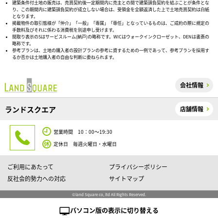
建築条件付土地の販売は、売買契約後一定期間内に売主との間で建築請負契約を結ぶことが条件とな
り、この期間内に建築請負契約が成立しない場合は、受領金を全額返済した上で土地売買契約は白紙
となります。
掲載物件の取引態様が「仲介」「一般」「専属」「専任」となっているものは、ご成約の際に規定の
手数料及びそれに係わる消費税を別途申し受けます。
間取り表示のSはサービスルーム(納戸)の略称です。WICはウォークインクローゼット、DENは書斎の
略称です。
参考プランは、土地の購入者の設計プランの参考に資するための一例であって、参考プランを採用す
るか否かは土地購入者の自由な判断に委ねられます。
会社情報
ランドスクエア
店舗情報
営業時間 10：00～19:30
定休日 毎週火曜日・水曜日
ご利用にあたって
プライバシーポリシー
反社会的勢力への対応
サイトマップ
©land Square co, ltd All Rights Reserved.
パソコン版の表示に切り替える