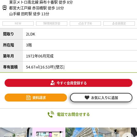
東京メトロ南北線 麻布十番駅 徒歩 8分
都営大江戸線 赤羽橋駅 徒歩 10分
山手線 田町駅 徒歩 13分
NEW
現地見学会
おすすめ
会員限定
間取り
2LDK
所在階
3階
築年月
1972年06月完成
専有面積
54.67㎡(16.53坪)[壁芯]
今すぐ会員登録する
資料請求
お気に入りに追加
電話でお問合せする