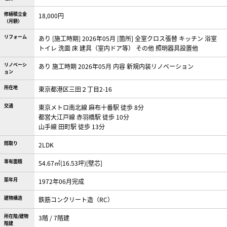
修繕積立金
18,000円
（月額）
リフォーム
あり [施工時期] 2026年05月 [箇所] 全室クロス張替 キッチン 浴室
トイレ 洗面 床 建具（室内ドア等） その他 照明器具設置他
リノベーシ
あり 施工時期 2026年05月 内容 新規内装リノベーション
ョン
所在地
東京都港区三田２丁目2-16
交通
東京メトロ南北線 麻布十番駅 徒歩 8分
都営大江戸線 赤羽橋駅 徒歩 10分
山手線 田町駅 徒歩 13分
間取り
2LDK
専有面積
54.67㎡(16.53坪)[壁芯]
築年月
1972年06月完成
建物構造
鉄筋コンクリート造（RC）
所在階/建物
3階 / 7階建
階建