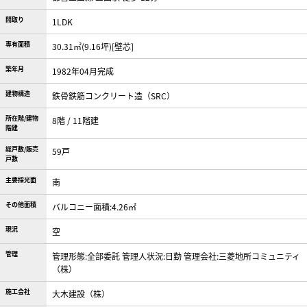
間取り
1LDK
専有面積
30.31㎡(9.16坪)[壁芯]
築年月
1982年04月完成
建物構造
鉄骨鉄筋コンクリート造（SRC）
所在階/建物
8階 / 11階建
階建
総戸数/販売
59戸
戸数
主要採光面
南
その他面積
バルコニー面積:4.26㎡
現況
空
管理
管理形態:全部委託 管理人状況:日勤 管理会社:三菱地所コミュニティ
（株）
施工会社
大木建設（株）