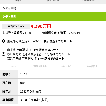
シティ田町
シティ田町
4,290万円
中古マンション
共益費・管理費：
6,770円
修繕積立金（月額）：
5,160円
東京都港区芝浦２丁目2-16
表示住所までのルート
山手線 田町駅 徒歩 11分
駅までのルート
ゆりかもめ 芝浦ふ頭駅 徒歩 10分
駅までのルート
都営三田線 三田駅 徒歩 12分
駅までのルート
NEW
現地見学会
おすすめ
会員限定
間取り
1LDK
所在階
8階
築年月
1982年04月完成
専有面積
30.31㎡(9.16坪)[壁芯]