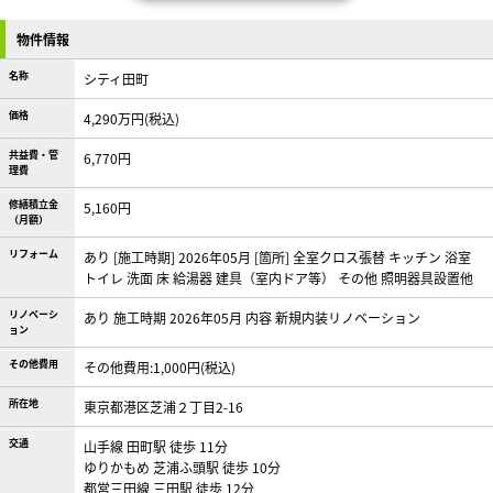
物件情報
名称
シティ田町
価格
4,290万円(税込)
共益費・管
6,770円
理費
修繕積立金
5,160円
（月額）
リフォーム
あり [施工時期] 2026年05月 [箇所] 全室クロス張替 キッチン 浴室
トイレ 洗面 床 給湯器 建具（室内ドア等） その他 照明器具設置他
リノベーシ
あり 施工時期 2026年05月 内容 新規内装リノベーション
ョン
その他費用
その他費用:1,000円(税込)
所在地
東京都港区芝浦２丁目2-16
交通
山手線 田町駅 徒歩 11分
ゆりかもめ 芝浦ふ頭駅 徒歩 10分
都営三田線 三田駅 徒歩 12分