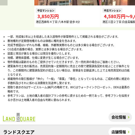
中古マンション
中古マンション
3,850万円
4,580万円〜9
港区西麻布４丁目 六本木駅 徒歩 8分
港区三田２丁目 白金高輪駅 
一部、完成後1年以上を経過した未入居物件が新築物件として掲載される場合がございます。
敷地権利が定期借地権のものは価格に権利金を含みます。
完成予想図はいずれも外構、植栽、外観等実際のものとは多少異なる場合がございます。
CG合成の画像の場合、実際とは多少異なる場合がございます。
図面と現況が異なる場合には現況を優先いたします。
地積、建物床面積、仕様に変更が生じる場合がございます。
物件情報は最新のものをご提供させていただきますが、万一売約済の場合はご容赦ください。
建築条件付土地の販売は、売買契約後一定期間内に売主との間で建築請負契約を結ぶことが条件とな
り、この期間内に建築請負契約が成立しない場合は、受領金を全額返済した上で土地売買契約は白紙
となります。
掲載物件の取引態様が「仲介」「一般」「専属」「専任」となっているものは、ご成約の際に規定の
手数料及びそれに係わる消費税を別途申し受けます。
間取り表示のSはサービスルーム(納戸)の略称です。WICはウォークインクローゼット、DENは書斎の
略称です。
参考プランは、土地の購入者の設計プランの参考に資するための一例であって、参考プランを採用す
るか否かは土地購入者の自由な判断に委ねられます。
会社情報
ランドスクエア
店舗情報