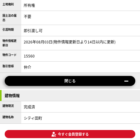
土地権利
所有権
国土法の届
不要
出
引渡時期
即引渡し可
物件情報更
2026年08月03日(物件情報更新日より14日以内に更新)
新日
物件コード
15560
取引態様
仲介
閉じる
建物情報
建物現況
完成済
建物名称
シティ田町
今すぐ会員登録する