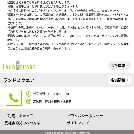
図面と現況が異なる場合には現況を優先いたします。
地積、建物床面積、仕様に変更が生じる場合がございます。
物件情報は最新のものをご提供させていただきますが、万一売約済の場合はご容赦ください。
建築条件付土地の販売は、売買契約後一定期間内に売主との間で建築請負契約を結ぶことが条件とな
り、この期間内に建築請負契約が成立しない場合は、受領金を全額返済した上で土地売買契約は白紙
となります。
掲載物件の取引態様が「仲介」「一般」「専属」「専任」となっているものは、ご成約の際に規定の
手数料及びそれに係わる消費税を別途申し受けます。
間取り表示のSはサービスルーム(納戸)の略称です。WICはウォークインクローゼット、DENは書斎の
略称です。
参考プランは、土地の購入者の設計プランの参考に資するための一例であって、参考プランを採用す
るか否かは土地購入者の自由な判断に委ねられます。
会社情報
ランドスクエア
店舗情報
営業時間 10：00～19:30
定休日 毎週火曜日・水曜日
ご利用にあたって
プライバシーポリシー
反社会的勢力への対応
サイトマップ
©land Square co, ltd All Rights Reserved.