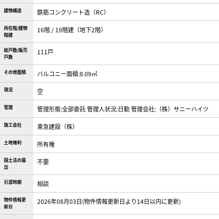
建物構造
鉄筋コンクリート造（RC）
所在階/建物
16階 / 19階建（地下2階）
階建
総戸数/販売
111戸
戸数
その他面積
バルコニー面積:8.09㎡
現況
空
管理
管理形態:全部委託 管理人状況:日勤 管理会社:（株）サニーハイツ
施工会社
東急建設（株）
土地権利
所有権
国土法の届
不要
出
引渡時期
相談
物件情報更
2026年08月03日(物件情報更新日より14日以内に更新)
新日