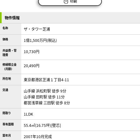
印刷
物件情報
名称
ザ・タワー芝浦
価格
1億1,500万円(税込)
共益費・管
10,730円
理費
修繕積立金
20,490円
（月額）
所在地
東京都港区芝浦１丁目4-11
交通
山手線 浜松町駅 徒歩 9分
山手線 田町駅 徒歩 11分
都営浅草線 三田駅 徒歩 8分
間取り
1LDK
専有面積
55.4㎡(16.75坪)[壁芯]
築年月
2007年10月完成