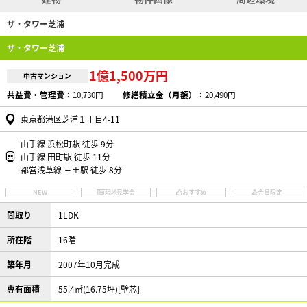
ザ・タワー芝浦
ザ・タワー芝浦
1億1,500万円
中古マンション
共益費・管理費：
10,730円
修繕積立金（月額）：
20,490円
東京都港区芝浦１丁目4-11
山手線 浜松町駅 徒歩 9分
山手線 田町駅 徒歩 11分
都営浅草線 三田駅 徒歩 8分
NEW
現地見学会
おすすめ
会員限定
間取り
1LDK
所在階
16階
築年月
2007年10月完成
専有面積
55.4㎡(16.75坪)[壁芯]