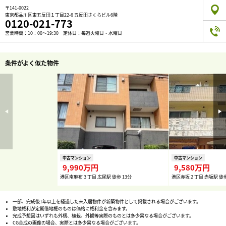
〒141-0022
東京都品川区東五反田１丁目22-6 五反田さくらビル6階
0120-021-773
営業時間：10：00～19:30 定休日：毎週火曜日・水曜日
条件がよく似た物件
中古マンション
中古マンション
9,990万円
9,580万円
港区南麻布３丁目 広尾駅 徒歩 13分
港区赤坂２丁目 赤坂駅 徒歩
一部、完成後1年以上を経過した未入居物件が新築物件として掲載される場合がございます。
敷地権利が定期借地権のものは価格に権利金を含みます。
完成予想図はいずれも外構、植栽、外観等実際のものとは多少異なる場合がございます。
CG合成の画像の場合、実際とは多少異なる場合がございます。